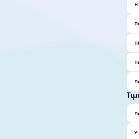
Η 
Π
Π
Π
Π
Τιμ
Π
Υ