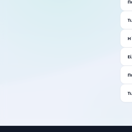
Π
Τ
Η
Ε
Π
Τ