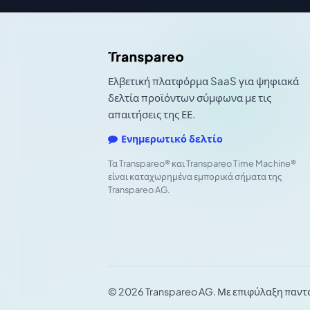
Ελβετική πλατφόρμα SaaS για ψηφιακά
δελτία προϊόντων σύμφωνα με τις
απαιτήσεις της ΕΕ.
Ενημερωτικό δελτίο
Τα Transpareo® και Transpareo Time Machine®
είναι καταχωρημένα εμπορικά σήματα της
Transpareo AG.
© 2026 Transpareo AG. Με επιφύλαξη παντ