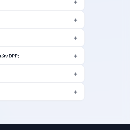
σιών DPP;
;