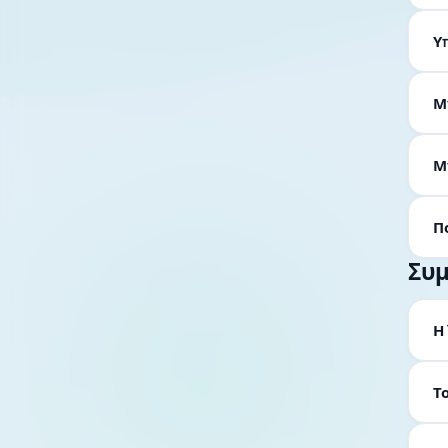
Υ
Μ
Μ
Π
Συ
Η
Τ