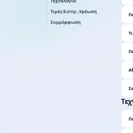
Τεχνολογία
Τιμές &amp; Χρέωση
Π
Συμμόρφωση
Τ
Π
Α
Σ
Τεχ
Πώ