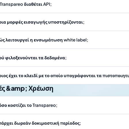
Transpareo διαθέτει API;
οια μορφές εισαγωγής υποστηρίζονται;
ώς λειτουργεί η ενσωμάτωση white label;
ού φιλοξενούνται τα δεδομένα;
οιος έχει το κλειδί με το οποίο υπογράφονται τα πιστοποιη
ές &amp; Χρέωση
όσο κοστίζει το Transpareo;
πάρχει δωρεάν δοκιμαστική περίοδος;