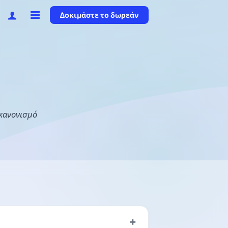
Δοκιμάστε το δωρεάν
 κανονισμό