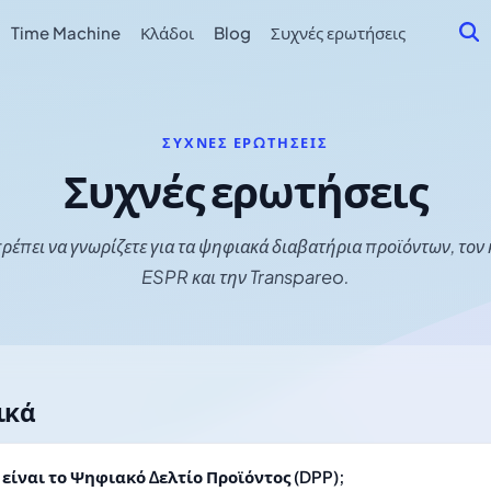
Time Machine
Κλάδοι
Blog
Συχνές ερωτήσεις
ΣΥΧΝΈΣ ΕΡΩΤΉΣΕΙΣ
Συχνές ερωτήσεις
ρέπει να γνωρίζετε για τα ψηφιακά διαβατήρια προϊόντων, τον
ESPR και την Transpareo.
ικά
ι είναι το Ψηφιακό Δελτίο Προϊόντος (DPP);