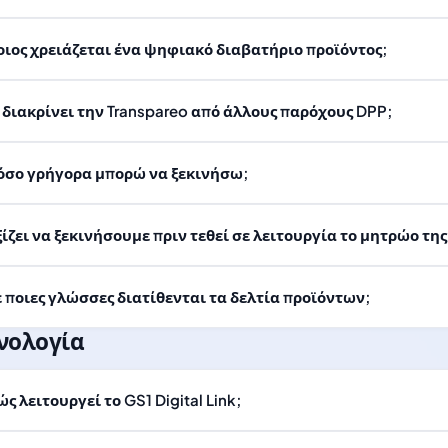
οιος χρειάζεται ένα ψηφιακό διαβατήριο προϊόντος;
ι διακρίνει την Transpareo από άλλους παρόχους DPP;
όσο γρήγορα μπορώ να ξεκινήσω;
ξίζει να ξεκινήσουμε πριν τεθεί σε λειτουργία το μητρώο της
ε ποιες γλώσσες διατίθενται τα δελτία προϊόντων;
νολογία
ς λειτουργεί το GS1 Digital Link;