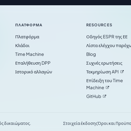
ΠΛΑΤΦΌΡΜΑ
RESOURCES
Πλατφόρμα
Οδηγός ESPR της ΕΕ
Κλάδοι
Λίστα ελέγχου παρόχ
Time Machine
Blog
Επαλήθευση DPP
Συχνές ερωτήσεις
Ιστορικό αλλαγών
Τεκμηρίωση
API
Επίδειξη του Time
Machine
GitHub
ός δικαιώματος.
Στοιχεία έκδοσης
Όροι και Προϋπο