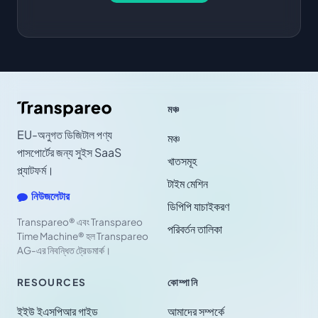
মঞ্চ
EU-অনুগত ডিজিটাল পণ্য
মঞ্চ
পাসপোর্টের জন্য সুইস SaaS
খাতসমূহ
প্ল্যাটফর্ম।
টাইম মেশিন
নিউজলেটার
ডিপিপি যাচাইকরণ
Transpareo® এবং Transpareo
পরিবর্তন তালিকা
Time Machine® হল Transpareo
AG-এর নিবন্ধিত ট্রেডমার্ক।
RESOURCES
কোম্পানি
ইইউ ইএসপিআর গাইড
আমাদের সম্পর্কে