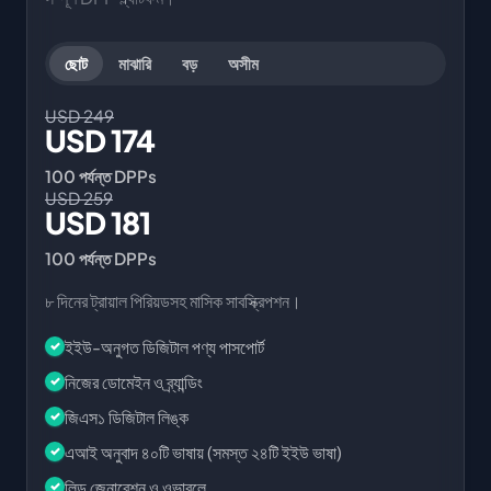
ছোট
মাঝারি
বড়
অসীম
USD 249
USD 174
100 পর্যন্ত DPPs
USD 259
USD 181
100 পর্যন্ত DPPs
৮ দিনের ট্রায়াল পিরিয়ডসহ মাসিক সাবস্ক্রিপশন।
ইইউ-অনুগত ডিজিটাল পণ্য পাসপোর্ট
নিজের ডোমেইন ও ব্র্যান্ডিং
জিএস১ ডিজিটাল লিঙ্ক
এআই অনুবাদ ৪০টি ভাষায় (সমস্ত ২৪টি ইইউ ভাষা)
লিড জেনারেশন ও ওভারলে