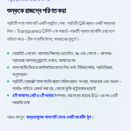
শুল্ককে রাজস্বে পরিণত করা
প্রতিটি পণ্য পাসপোর্ট একটি ল্যান্ডিং পেজ; প্রতিটি QR স্ক্যান একটি সম্ভাব্য
লিড। Transpareo DPP-কে পরচর্চা-পরবর্তী প্রধান মার্কেটিং চ্যানেলে
পরিণত করে - ঠিক পণ্যটির উপর, ব্যবহারের মুহূর্তে।
হোয়াইট-লেবেল: আপনার নিজস্ব ডোমেইন, রঙ এবং লোগো - আপনার
গ্রাহকরা আপনার ব্র্যান্ডই দেখবে, আমাদের নয়
পাসপোর্টের ভিতরে কাস্টমাইজযোগ্য লিড ফর্ম: নিউজলেটার, প্রতিক্রিয়া,
অনুসন্ধান
প্রতিটি প্রোডাক্ট পাসপোর্টের স্ক্যান পরিসংখ্যান: সংখ্যা, সময়রেখা এবং অঞ্চল -
সার্ভার-সাইডে রেকর্ড করা হয়, কোনো কুকি বা ট্র্যাকার ছাড়াই
৪টি ভাষাসহ মোট ৪০টি ভাষায়
উপলব্ধ, যার মধ্যে রয়েছে EU-এর সব ২৪টি
সরকারি ভাষা
আরও জানুন:
বাধ্যতামূলক পাসপোর্ট থেকে একটি মার্কেটিং টুল
।