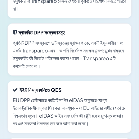
ইস্যুকারী বা Transpareo কেউই সেগুলো পূর্বাবর্তে সংশোধন করতে পারবে
না।
স্বাক্ষরিত DPP সংস্করণসমূহ
প্রতিটি DPP সংস্করণে দুটি স্বতন্ত্র স্বাক্ষর থাকে, একটি ইস্যুকারীর এবং
একটি Transpareo-এর। আপনি নিবেদিত স্বাক্ষর এন্ডপয়েন্টের মাধ্যমে
ইস্যুকারীর কী নিজেই পরিচালনা করতে পারেন - Transpareo এটি
কখনোই দেখে না।
ইইউ নিবন্ধনগুলিতে QES
EU DPP রেজিস্টারে প্রতিটি দাখিল eIDAS অনুসারে যোগ্য
ইলেকট্রনিক সীল দ্বারা সিল করা আবশ্যক - যা EU আইনের অধীনে সর্বোচ্চ
নিশ্চয়তার স্তর। eIDAS আইন এবং রেজিস্টার ইন্টারফেস চূড়ান্ত হওয়ার
পর এই সক্ষমতা উপলব্ধ হবে বলে আশা করা হচ্ছে।