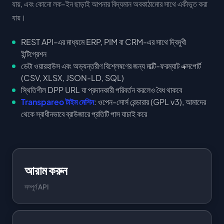
যায়, এবং কোনো লক-ইন ছাড়াই আপনার বিদ্যমান অবকাঠামোর সাথে একীভূত করা
যায়।
REST API-এর মাধ্যমে ERP, PIM বা CRM-এর সাথে দ্বিমুখী
ইন্টিগ্রেশন
ডেটা ওয়ারহাউস এবং অভ্যন্তরীণ বিশ্লেষণের জন্য মাল্টি-ফরম্যাট এক্সপোর্ট
(CSV, XLSX, JSON-LD, SQL)
স্থিতিশীল DPP URL যা প্রদানকারী পরিবর্তন করলেও বৈধ থাকবে
Transpareo টাইম মেশিন
: ওপেন-সোর্স রেন্ডারার (GPL v3), আমাদের
থেকে স্বাধীনভাবে ব্রাউজারে প্রতিটি পাস যাচাই করে
আরাম করুন
সম্পূর্ণ API