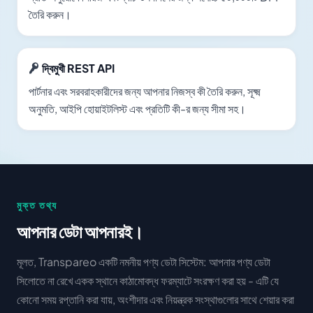
তৈরি করুন।
দ্বিমুখী REST API
পার্টনার এবং সরবরাহকারীদের জন্য আপনার নিজস্ব কী তৈরি করুন, সূক্ষ্ম
অনুমতি, আইপি হোয়াইটলিস্ট এবং প্রতিটি কী-র জন্য সীমা সহ।
মুক্ত তথ্য
আপনার ডেটা আপনারই।
মূলত, Transpareo একটি নমনীয় পণ্য ডেটা সিস্টেম: আপনার পণ্য ডেটা
সিলোতে না রেখে একক স্থানে কাঠামোবদ্ধ ফরম্যাটে সংরক্ষণ করা হয় - এটি যে
কোনো সময় রপ্তানি করা যায়, অংশীদার এবং নিয়ন্ত্রক সংস্থাগুলোর সাথে শেয়ার করা