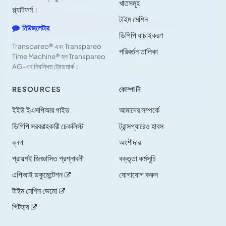
খাতসমূহ
প্ল্যাটফর্ম।
টাইম মেশিন
নিউজলেটার
ডিপিপি যাচাইকরণ
Transpareo® এবং Transpareo
পরিবর্তন তালিকা
Time Machine® হল Transpareo
AG-এর নিবন্ধিত ট্রেডমার্ক।
RESOURCES
কোম্পানি
ইইউ ইএসপিআর গাইড
আমাদের সম্পর্কে
ডিপিপি সরবরাহকারী চেকলিস্ট
ট্রান্সপ্যারেও হাবস
ব্লগ
অংশীদার
প্রায়শই জিজ্ঞাসিত প্রশ্নাবলী
বক্তৃতা কর্মসূচি
এপিআই
ডকুমেন্টেশন
যোগাযোগ করুন
টাইম মেশিন
ডেমো
গিটহাব