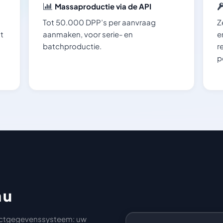
Massaproductie via de API
Tot 50.000 DPP’s per aanvraag
Z
t
aanmaken, voor serie- en
e
batchproductie.
r
p
 u
oductgegevenssysteem: uw