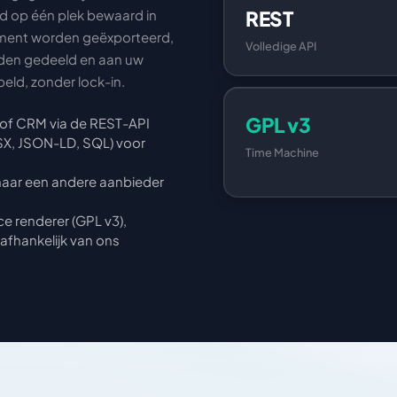
REST
 op één plek bewaard in
moment worden geëxporteerd,
Volledige API
rden gedeeld en aan uw
ld, zonder lock-in.
GPL v3
 of CRM via de REST-API
SX, JSON-LD, SQL) voor
Time Machine
naar een andere aanbieder
e renderer (GPL v3),
nafhankelijk van ons