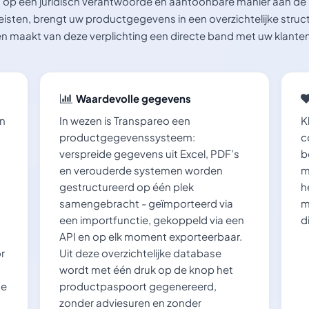
op een juridisch verantwoorde en aantoonbare manier aan de
eisten, brengt uw productgegevens in een overzichtelijke struc
en maakt van deze verplichting een directe band met uw klanten
Waardevolle gegevens
en
In wezen is Transpareo een
K
productgegevenssysteem:
c
verspreide gegevens uit Excel, PDF’s
b
en verouderde systemen worden
m
gestructureerd op één plek
h
samengebracht - geïmporteerd via
m
een importfunctie, gekoppeld via een
d
API en op elk moment exporteerbaar.
r
Uit deze overzichtelijke database
wordt met één druk op de knop het
de
productpaspoort gegenereerd,
zonder adviesuren en zonder