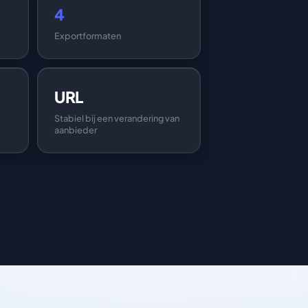
4
Exportformaten
URL
Stabiel bij een verandering van
aanbieder