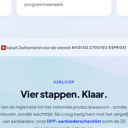
programmeerwerk.
Vanuit Zwitserland voor de wereld
·
AVG
ISO 27001
EU ESPR
GS1
VERLOOP
Vier stappen. Klaar.
Van de registratie tot het voltooide productpaspoort - zonder
iesuren, zonder wachttijd. Als u nog bezig bent met het vergeli
van aanbieders: onze
DPP-aanbiederschecklist
somt de 30