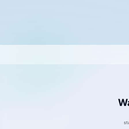
Wa
st