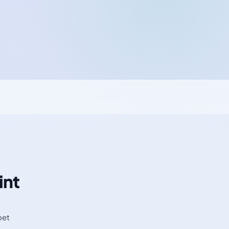
int
oet