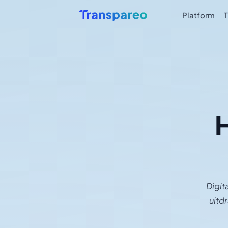
Platform
Digit
uitd