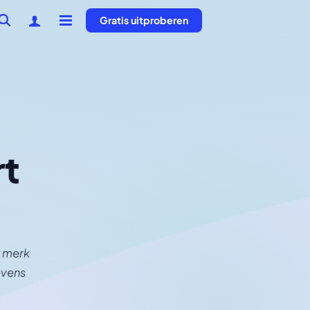
Gratis uitproberen
t
w merk
evens