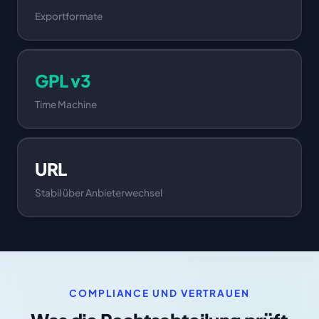
Exportformate
GPL v3
Time Machine
URL
Stabil über Anbieterwechsel
COMPLIANCE UND VERTRAUEN