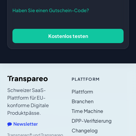
Haben Sie einen Gutschein-Code?
Kostenlos testen
PLATTFORM
Schweizer SaaS-
Plattform
Plattform für EU-
Branchen
konforme Digitale
Time Machine
Produktpässe.
DPP-Verifizierung
Newsletter
Changelog
Transpareo® und Transpareo