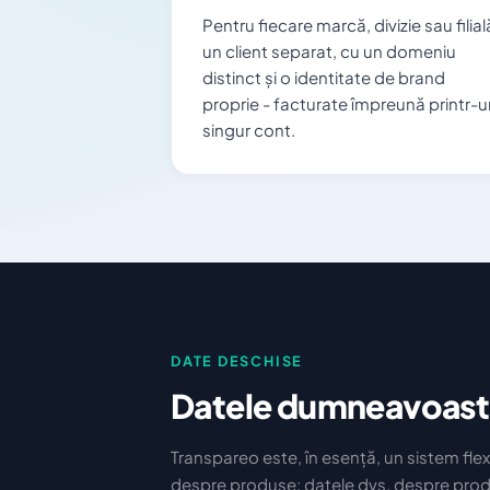
Pentru fiecare marcă, divizie sau filial
un client separat, cu un domeniu
distinct și o identitate de brand
proprie - facturate împreună printr-u
singur cont.
DATE DESCHISE
Datele dumneavoastr
Transpareo este, în esență, un sistem flex
despre produse: datele dvs. despre prod