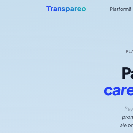
Platformă
PL
P
care
Paș
prom
ale p