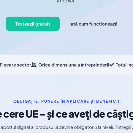
imediat.
Testează gratuit
Iată cum funcționează
Fiecare sector
Orice dimensiune a întreprinderii
Totul in
OBLIGAȚIE, PUNERE ÎN APLICARE ȘI BENEFICII
 cere UE - și ce aveți de câști
aportul digital al produsului devine obligatoriu la nivelul întregii 