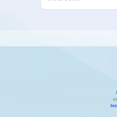
co
list