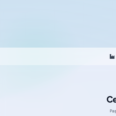
Ce
Paș