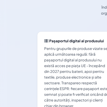
înd
org
Pașaportul digital al produsului
Pentru grupurile de produse vizate s
aplică următoarea regulă: fără
pașaportul digital al produsului nu
există acces pe piața UE - începând
din 2027 pentru baterii, apoi pentru
textile, produse electronice și alte
sectoare. Transpareo respectă
cerințele ESPR: fiecare pașaport est
semnat și poate fi verificat oricând d
către autorități, inspectori și clienți
chiar din browser.