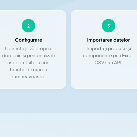
2
3
Configurare
Importarea datelor
Conectați-vă propriul
Importați produse și
domeniu și personalizați
componente prin Excel,
aspectul site-ului în
CSV sau API.
funcție de marca
dumneavoastră.