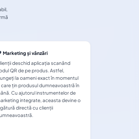
bil,
ormă
Marketing și vânzări
lienții deschid aplicația scanând
odul QR de pe produs. Astfel,
jungeți la oameni exact în momentul
n care țin produsul dumneavoastră în
ână. Cu ajutorul instrumentelor de
arketing integrate, aceasta devine o
egătură directă cu clienții
umneavoastră.