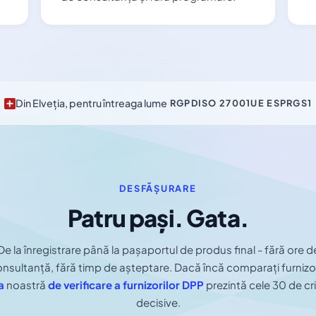
Din Elveția, pentru întreaga lume
·
RGPD
ISO 27001
UE ESPR
GS1
DESFĂȘURARE
Patru pași. Gata.
De la înregistrare până la pașaportul de produs final - fără ore d
nsultanță, fără timp de așteptare. Dacă încă comparați furnizor
a
noastră
de verificare a furnizorilor DPP
prezintă cele 30 de crit
decisive.