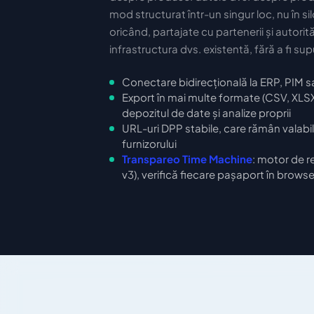
mod structurat într-un singur loc, nu în sil
oricând, partajate cu partenerii și autorităț
infrastructura dvs. existentă, fără a fi sup
Conectare bidirecțională la ERP, PIM 
Export în mai multe formate (CSV, XLS
depozitul de date și analize proprii
URL-uri DPP stabile, care rămân valabile
furnizorului
Transpareo Time Machine
: motor de 
v3), verifică fiecare pașaport în brows