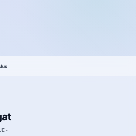
clus
gat
UE -