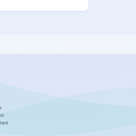
e
ii:
erii