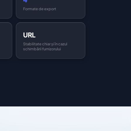
Formate de export
URL
Stabilitate chiar și în cazul
schimbării furnizorului