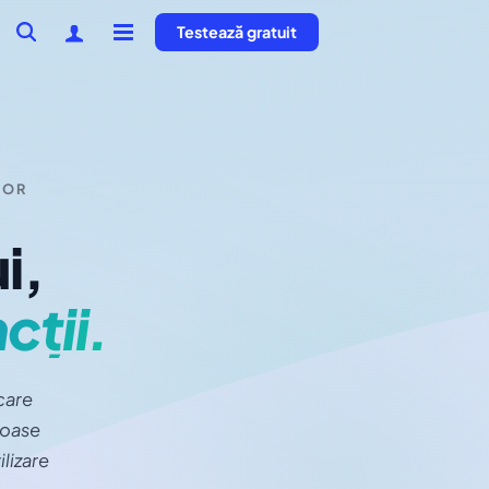
Testează gratuit
LOR
i,
cții.
care
roase
lizare