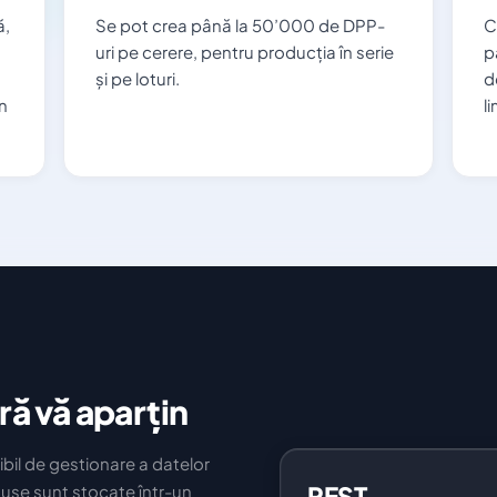
ă,
Se pot crea până la 50’000 de DPP-
C
uri pe cerere, pentru producția în serie
p
și pe loturi.
d
n
l
ă vă aparțin
ibil de gestionare a datelor
REST
use sunt stocate într-un