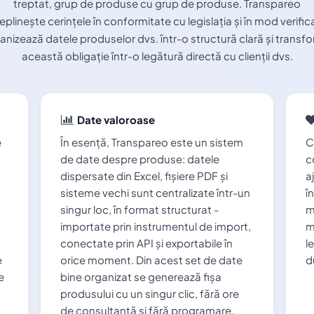
treptat, grup de produse cu grup de produse. Transpareo
eplinește cerințele în conformitate cu legislația și în mod verifica
anizează datele produselor dvs. într-o structură clară și transf
această obligație într-o legătură directă cu clienții dvs.
Date valoroase
e
În esență, Transpareo este un sistem
C
de date despre produse: datele
c
dispersate din Excel, fișiere PDF și
a
sisteme vechi sunt centralizate într-un
î
singur loc, în format structurat -
m
importate prin instrumentul de import,
m
conectate prin API și exportabile în
l
e
orice moment. Din acest set de date
d
e
bine organizat se generează fișa
produsului cu un singur clic, fără ore
de consultanță și fără programare.