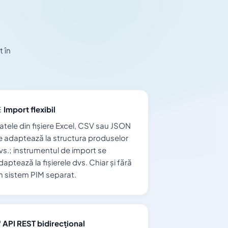
t în
Import flexibil
atele din fișiere Excel, CSV sau JSON
e adaptează la structura produselor
vs.; instrumentul de import se
daptează la fișierele dvs. Chiar și fără
n sistem PIM separat.
API REST bidirecțional