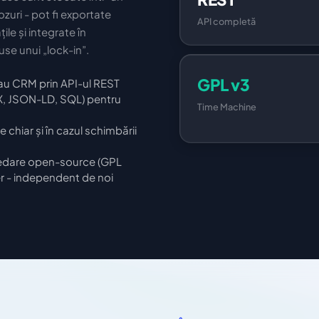
ozuri - pot fi exportate
API completă
ile și integrate în
use unui „lock-in”.
GPL v3
sau CRM prin API-ul REST
X, JSON-LD, SQL) pentru
Time Machine
 chiar și în cazul schimbării
redare open-source (GPL
er - independent de noi