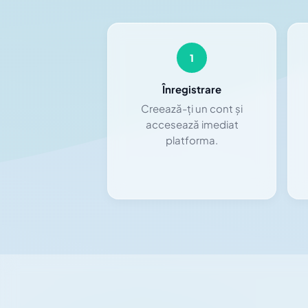
1
Înregistrare
Creează-ți un cont și
accesează imediat
platforma.