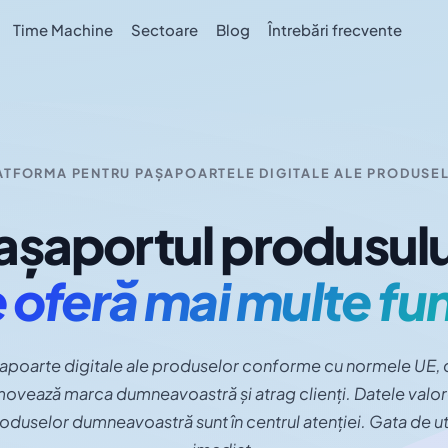
Time Machine
Sectoare
Blog
Întrebări frecvente
ATFORMA PENTRU PAȘAPOARTELE DIGITALE ALE PRODUSE
așaportul produsulu
 oferă mai multe fun
apoarte digitale ale produselor conforme cu normele UE, 
ovează marca dumneavoastră și atrag clienți. Datele valo
roduselor dumneavoastră sunt în centrul atenției. Gata de uti