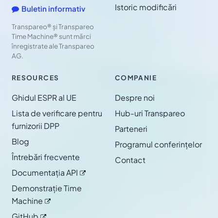
Istoric modificări
Buletin informativ
Transpareo® și Transpareo
Time Machine® sunt mărci
înregistrate ale Transpareo
AG.
RESOURCES
COMPANIE
Ghidul ESPR al UE
Despre noi
Lista de verificare pentru
Hub-uri Transpareo
furnizorii DPP
Parteneri
Blog
Programul conferințelor
Întrebări frecvente
Contact
Documentația
API
Demonstrație Time
Machine
GitHub