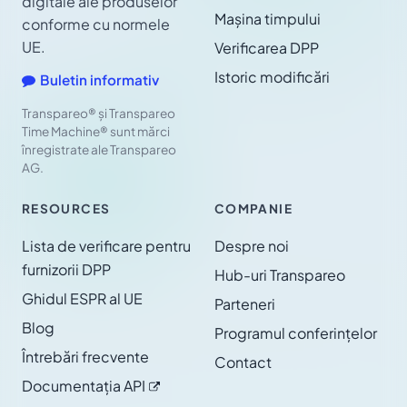
digitale ale produselor
Mașina timpului
conforme cu normele
UE.
Verificarea DPP
Istoric modificări
Buletin informativ
Transpareo® și Transpareo
Time Machine® sunt mărci
înregistrate ale Transpareo
AG.
RESOURCES
COMPANIE
Lista de verificare pentru
Despre noi
furnizorii DPP
Hub-uri Transpareo
Ghidul ESPR al UE
Parteneri
Blog
Programul conferințelor
Întrebări frecvente
Contact
Documentația
API