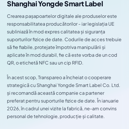
Shanghai Yongde Smart Label
Crearea pașapoartelor digitale ale produselor este
responsabilitatea producătorilor - iar legislația UE
subliniază în mod expres calitatea și siguranța
suporturilor fizice de date. Codurile de acces trebuie
să fie fiabile, protejate împotriva manipulării și
aplicate în mod durabil, fie că este vorba de un cod
QR, o etichetă NFC sau un cip RFID.
În acest scop, Transpareo a încheiat o cooperare
strategică cu Shanghai Yongde Smart Label Co. Ltd.
și recomandă această companie ca partener
preferat pentru suporturile fizice de date. În ianuarie
2026, în cadrul unei vizite la fabrică, ne-am convins
personal de tehnologie, producție și calitate.