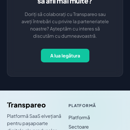
să afli mai multe?
Doriți să colaborați cu Transpareo sau
aveți întrebări cu privire la parteneriatele
noastre? Așteptăm cu interes să
discutăm cu dumneavoastră.
A lua legătura
PLATFORMĂ
Platformă SaaS elvețiană
Platformă
pentru pașapoarte
Sectoare