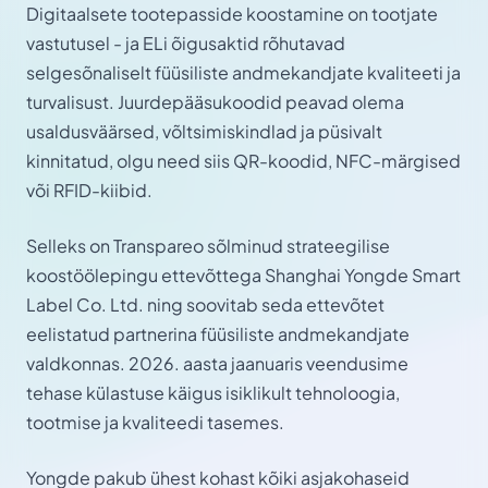
Digitaalsete tootepasside koostamine on tootjate
vastutusel - ja ELi õigusaktid rõhutavad
selgesõnaliselt füüsiliste andmekandjate kvaliteeti ja
turvalisust. Juurdepääsukoodid peavad olema
usaldusväärsed, võltsimiskindlad ja püsivalt
kinnitatud, olgu need siis QR-koodid, NFC-märgised
või RFID-kiibid.
Selleks on Transpareo sõlminud strateegilise
koostöölepingu ettevõttega Shanghai Yongde Smart
Label Co. Ltd. ning soovitab seda ettevõtet
eelistatud partnerina füüsiliste andmekandjate
valdkonnas. 2026. aasta jaanuaris veendusime
tehase külastuse käigus isiklikult tehnoloogia,
tootmise ja kvaliteedi tasemes.
Yongde pakub ühest kohast kõiki asjakohaseid