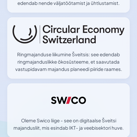
edendab nende väljatöötamist ja ühtlustamist.
Ringmajanduse liikumine Šveitsis: see edendab
ringmajanduslikke ökosüsteeme, et saavutada
vastupidavam majandus planeedi piiride raames.
Oleme Swico liige - see on digitaalse Šveitsi
majandusliit, mis esindab IKT- ja veebisektori huve.