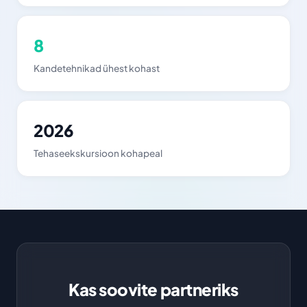
8
Kandetehnikad ühest kohast
2026
Tehaseekskursioon kohapeal
Kas soovite partneriks