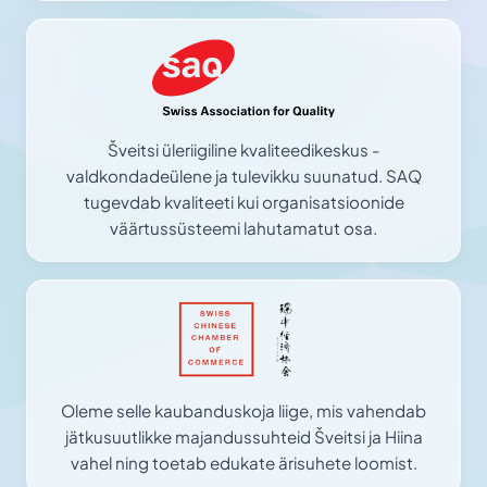
Šveitsi üleriigiline kvaliteedikeskus -
valdkondadeülene ja tulevikku suunatud. SAQ
tugevdab kvaliteeti kui organisatsioonide
väärtussüsteemi lahutamatut osa.
Oleme selle kaubanduskoja liige, mis vahendab
jätkusuutlikke majandussuhteid Šveitsi ja Hiina
vahel ning toetab edukate ärisuhete loomist.