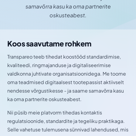
samavõrra kasu ka oma partnerite
oskusteabest.
Koos saavutame rohkem
Transpareo teeb tihedat koostööd standardimise,
kvaliteedi, ringmajanduse ja digitaliseerimise
valdkonna juhtivate organisatsioonidega. Me toome
oma teadmised digitaalsest tootepassist aktiivselt
nendesse võrgustikesse - ja saame samavõrra kasu
ka oma partnerite oskusteabest.
Nii püsib meie platvorm tihedas kontaktis
regulatsioonide, standardite ja tegeliku praktikaga.
Selle vahetuse tulemusena sünnivad lahendused, mis