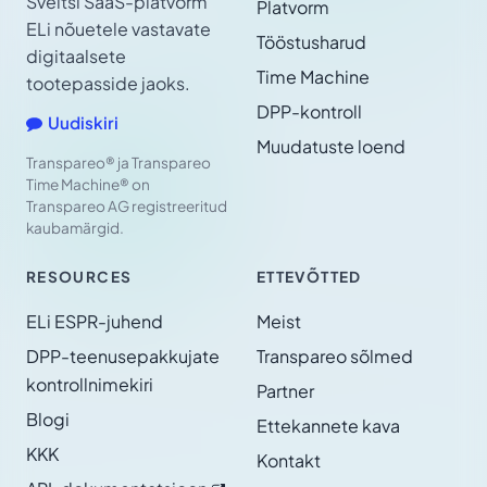
Šveitsi SaaS-platvorm
Platvorm
ELi nõuetele vastavate
Tööstusharud
digitaalsete
Time Machine
tootepasside jaoks.
DPP-kontroll
Uudiskiri
Muudatuste loend
Transpareo® ja Transpareo
Time Machine® on
Transpareo AG registreeritud
kaubamärgid.
RESOURCES
ETTEVÕTTED
ELi ESPR-juhend
Meist
DPP-teenusepakkujate
Transpareo sõlmed
kontrollnimekiri
Partner
Blogi
Ettekannete kava
KKK
Kontakt