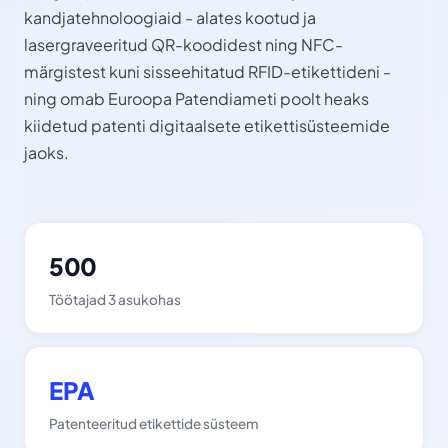
kandjatehnoloogiaid - alates kootud ja
lasergraveeritud QR-koodidest ning NFC-
märgistest kuni sisseehitatud RFID-etikettideni -
ning omab Euroopa Patendiameti poolt heaks
kiidetud patenti digitaalsete etikettisüsteemide
jaoks.
500
Töötajad 3 asukohas
EPA
Patenteeritud etikettide süsteem