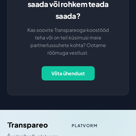
saada või rohkem teada
saada?
Kas soovite Transpareoga koostööd
teha või on teil küsimusi meie
partnerlussuhete kohta? Ootame
rõõmuga vestlust.
Võta ühendust
PLATVORM