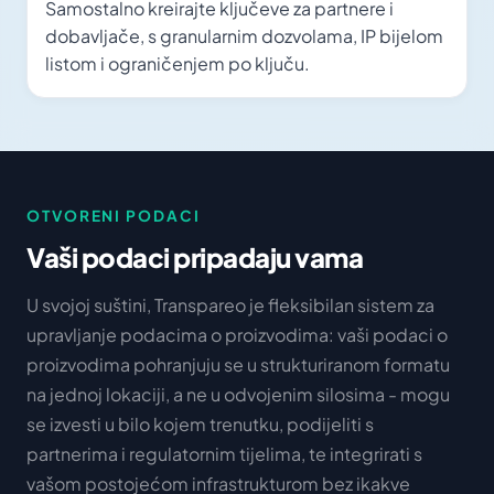
Samostalno kreirajte ključeve za partnere i
dobavljače, s granularnim dozvolama, IP bijelom
listom i ograničenjem po ključu.
OTVORENI PODACI
Vaši podaci pripadaju vama
U svojoj suštini, Transpareo je fleksibilan sistem za
upravljanje podacima o proizvodima: vaši podaci o
proizvodima pohranjuju se u strukturiranom formatu
na jednoj lokaciji, a ne u odvojenim silosima - mogu
se izvesti u bilo kojem trenutku, podijeliti s
partnerima i regulatornim tijelima, te integrirati s
vašom postojećom infrastrukturom bez ikakve