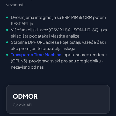
vezanosti.
Dvosmjerna integracija sa ERP, PIM ili CRM putem
REST API-ja
Višefunkcijski izvoz (CSV, XLSX, JSON-LD, SQL) za
skladišta podataka i vlastite analize
Stabilne DPP URL adrese koje ostaju važeće čak i
ako promijenite pružatelja usluga
Transpareo Time Machine
: open-source renderer
(GPL v3), provjerava svaki prolaz u pregledniku -
nezavisno od nas
ODMOR
Cjeloviti API