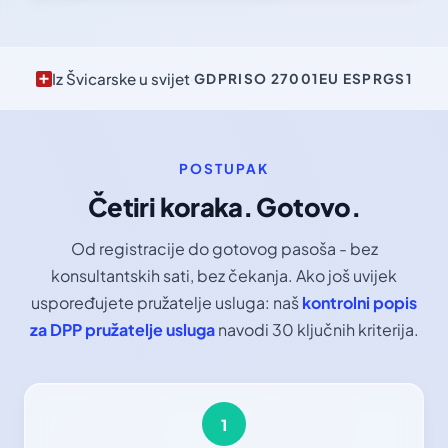
Iz Švicarske u svijet
·
GDPR
ISO 27001
EU ESPR
GS1
POSTUPAK
Četiri koraka. Gotovo.
Od registracije do gotovog pasoša - bez
konsultantskih sati, bez čekanja. Ako još uvijek
uspoređujete pružatelje usluga: naš
kontrolni popis
za DPP pružatelje usluga
navodi 30 ključnih kriterija.
1