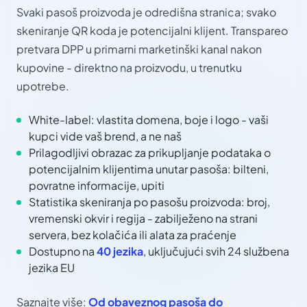
Svaki pasoš proizvoda je odredišna stranica; svako
skeniranje QR koda je potencijalni klijent. Transpareo
pretvara DPP u primarni marketinški kanal nakon
kupovine - direktno na proizvodu, u trenutku
upotrebe.
White-label: vlastita domena, boje i logo - vaši
kupci vide vaš brend, a ne naš
Prilagodljivi obrazac za prikupljanje podataka o
potencijalnim klijentima unutar pasoša: bilteni,
povratne informacije, upiti
Statistika skeniranja po pasošu proizvoda: broj,
vremenski okvir i regija - zabilježeno na strani
servera, bez kolačića ili alata za praćenje
Dostupno na
40 jezika
, uključujući svih 24 službena
jezika EU
Saznajte više:
Od obaveznog pasoša do