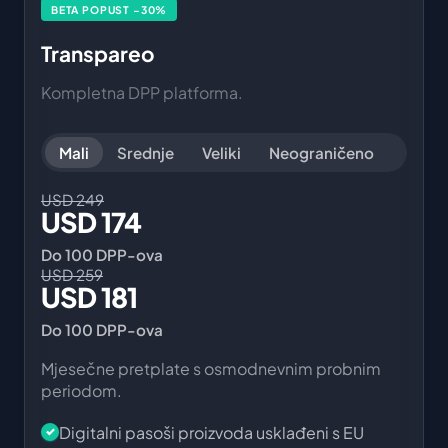
BETA POPUST −30%
Transpareo
Kompletna DPP platforma.
Mali
Srednje
Veliki
Neograničeno
USD 249
USD 174
Do 100 DPP-ova
USD 259
USD 181
Do 100 DPP-ova
Mjesečne pretplate s osmodnevnim probnim
periodom.
Digitalni pasoši proizvoda usklađeni s EU