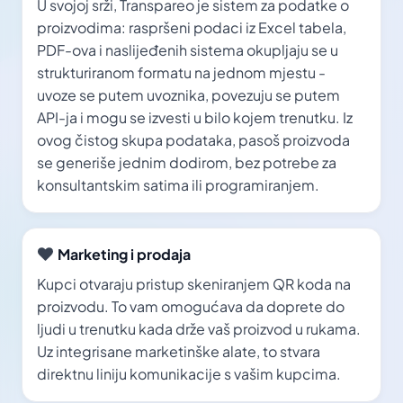
U svojoj srži, Transpareo je sistem za podatke o
proizvodima: raspršeni podaci iz Excel tabela,
PDF-ova i naslijeđenih sistema okupljaju se u
strukturiranom formatu na jednom mjestu -
uvoze se putem uvoznika, povezuju se putem
API-ja i mogu se izvesti u bilo kojem trenutku. Iz
ovog čistog skupa podataka, pasoš proizvoda
se generiše jednim dodirom, bez potrebe za
konsultantskim satima ili programiranjem.
Marketing i prodaja
Kupci otvaraju pristup skeniranjem QR koda na
proizvodu. To vam omogućava da doprete do
ljudi u trenutku kada drže vaš proizvod u rukama.
Uz integrisane marketinške alate, to stvara
direktnu liniju komunikacije s vašim kupcima.