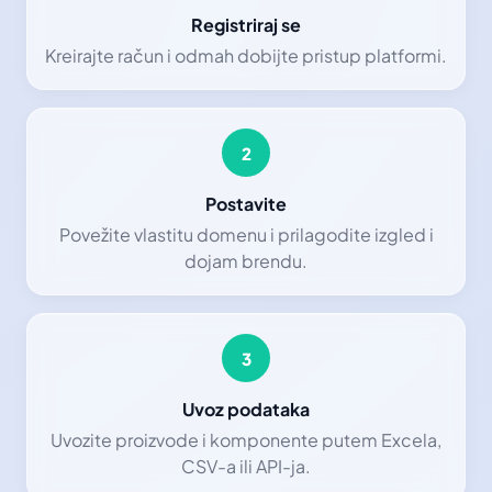
Registriraj se
Kreirajte račun i odmah dobijte pristup platformi.
2
Postavite
Povežite vlastitu domenu i prilagodite izgled i
dojam brendu.
3
Uvoz podataka
Uvozite proizvode i komponente putem Excela,
CSV-a ili API-ja.