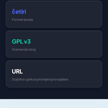
četiri
Format izvoza
GPL v3
Vremenski stroj
URL
Stabilno uprkos promjeni provajdera