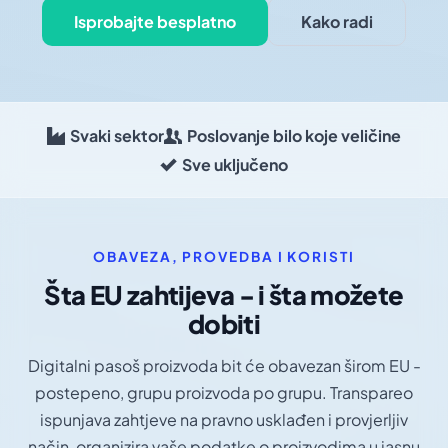
Isprobajte besplatno
Kako radi
Svaki sektor
Poslovanje bilo koje veličine
Sve uključeno
OBAVEZA, PROVEDBA I KORISTI
Šta EU zahtijeva - i šta možete
dobiti
Digitalni pasoš proizvoda bit će obavezan širom EU -
postepeno, grupu proizvoda po grupu. Transpareo
ispunjava zahtjeve na pravno usklađen i provjerljiv
način, organizira vaše podatke o proizvodima u jasnu