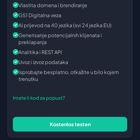
Vlastita domena i brendiranje
GS1 Digitalna veza
AI prijevod na 40 jezika (svi 24 jezika EU)
Generisanje potencijalnih klijenata i
preklapanja
Analitika i REST API
Uvoz i izvoz podataka
Isprobajte besplatno, otkažite u bilo kojem
trenutku
Imate li kod za popust?
Kostenlos testen