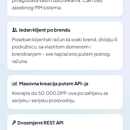
prilagođava vašim datotekama. Čak i bez
zasebnog PIM sistema.
Jedan klijent po brendu
Poseban klijentski račun za svaki brend, diviziju ili
podružnicu, sa vlastitom domenom i
brendiranjem - sve naplaćeno putem jednog
računa.
Masovna kreacija putem API-ja
Kreirajte do 50.000 DPP-ova po zahtjevu za
serijsku i serijsku proizvodnju.
Dvosmjerni REST API