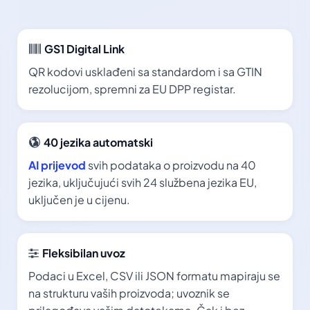
GS1 Digital Link
QR kodovi usklađeni sa standardom i sa GTIN
rezolucijom, spremni za EU DPP registar.
40 jezika automatski
AI prijevod
svih podataka o proizvodu na 40
jezika, uključujući svih 24 službena jezika EU,
uključen je u cijenu.
Fleksibilan uvoz
Podaci u Excel, CSV ili JSON formatu mapiraju se
na strukturu vaših proizvoda; uvoznik se