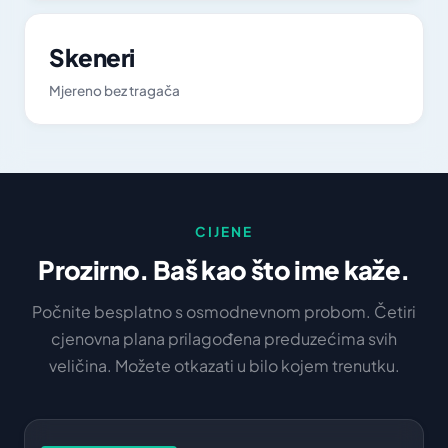
Skeneri
Mjereno bez tragača
CIJENE
Prozirno. Baš kao što ime kaže.
Počnite besplatno s osmodnevnom probom. Četiri
cjenovna plana prilagođena preduzećima svih
veličina. Možete otkazati u bilo kojem trenutku.