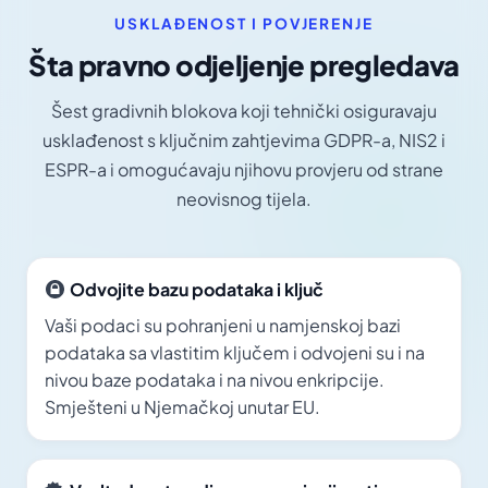
USKLAĐENOST I POVJERENJE
Šta pravno odjeljenje pregledava
Šest gradivnih blokova koji tehnički osiguravaju
usklađenost s ključnim zahtjevima GDPR-a, NIS2 i
ESPR-a i omogućavaju njihovu provjeru od strane
neovisnog tijela.
Odvojite bazu podataka i ključ
Vaši podaci su pohranjeni u namjenskoj bazi
podataka sa vlastitim ključem i odvojeni su i na
nivou baze podataka i na nivou enkripcije.
Smješteni u Njemačkoj unutar EU.