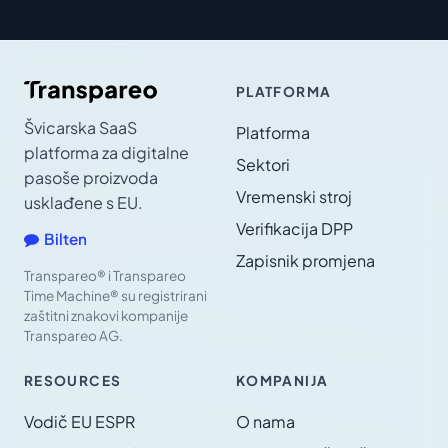
PLATFORMA
Švicarska SaaS
Platforma
platforma za digitalne
Sektori
pasoše proizvoda
Vremenski stroj
usklađene s EU.
Verifikacija DPP
Bilten
Zapisnik promjena
Transpareo® i Transpareo
Time Machine® su registrirani
zaštitni znakovi kompanije
Transpareo AG.
RESOURCES
KOMPANIJA
Vodič EU ESPR
O nama