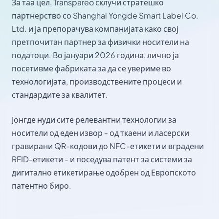
За таа цел, Transpareo склучи стратешко
партнерство со Shanghai Yongde Smart Label Co.
Ltd. и ја препорачува компанијата како свој
претпочитан партнер за физички носители на
податоци. Во јануари 2026 година, лично ја
посетивме фабриката за да се увериме во
технологијата, производствените процеси и
стандардите за квалитет.
Јонгде нуди сите релевантни технологии за
носители од еден извор - од ткаени и ласерски
гравирани QR-кодови до NFC-етикети и вградени
RFID-етикети - и поседува патент за системи за
дигитално етикетирање одобрен од Европското
патентно биро.