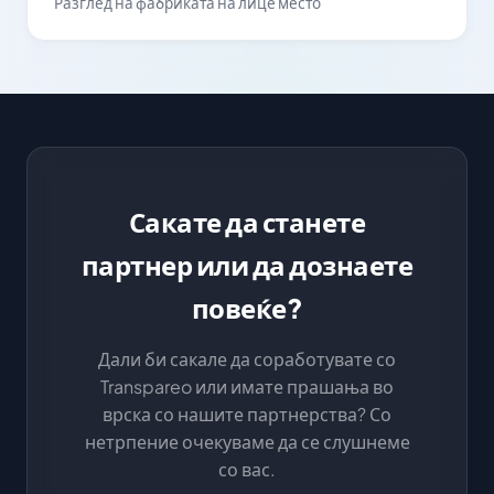
Разглед на фабриката на лице место
Сакате да станете
партнер или да дознаете
повеќе?
Дали би сакале да соработувате со
Transpareo или имате прашања во
врска со нашите партнерства? Со
нетрпение очекуваме да се слушнеме
со вас.