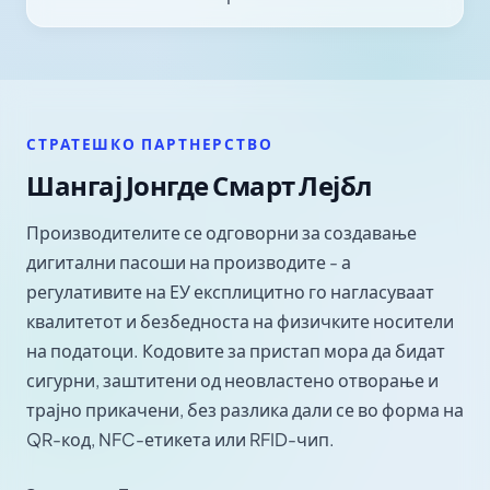
СТРАТЕШКО ПАРТНЕРСТВО
Шангај Јонгде Смарт Лејбл
Производителите се одговорни за создавање
дигитални пасоши на производите - а
регулативите на ЕУ експлицитно го нагласуваат
квалитетот и безбедноста на физичките носители
на податоци. Кодовите за пристап мора да бидат
сигурни, заштитени од неовластено отворање и
трајно прикачени, без разлика дали се во форма на
QR-код, NFC-етикета или RFID-чип.