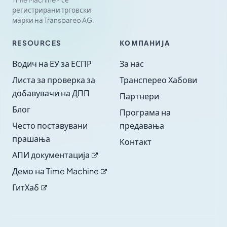
регистрирани трговски
марки на Transpareo AG.
RESOURCES
КОМПАНИЈА
Водич на ЕУ за ЕСПР
За нас
Листа за проверка за
Трансперео Хабови
добавувачи на ДПП
Партнери
Блог
Програма на
Често поставувани
предавања
прашања
Контакт
АПИ
документација
Демо на Time
Machine
ГитХаб