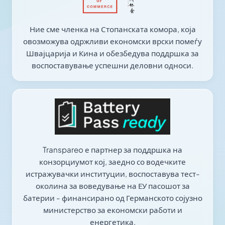
Ние сме членка на Стопанската комора, која
овозможува одржливи економски врски помеѓу
Швајцарија и Кина и обезбедува поддршка за
воспоставување успешни деловни односи.
Transpareo е партнер за поддршка на
конзорциумот кој, заедно со водечките
истражувачки институции, воспоставува тест-
околина за воведување на ЕУ пасошот за
батерии - финансирано од Германското сојузно
министерство за економски работи и
енергетика.