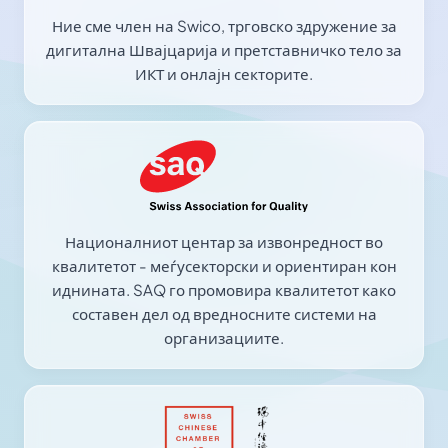
Ние сме член на Swico, трговско здружение за
дигитална Швајцарија и претставничко тело за
ИКТ и онлајн секторите.
Националниот центар за извонредност во
квалитетот - меѓусекторски и ориентиран кон
иднината. SAQ го промовира квалитетот како
составен дел од вредносните системи на
организациите.