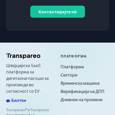
Контактирајте нè
ПЛАТФОРМА
Швајцарска SaaS
Платформа
платформа за
Сектори
дигитални пасоши за
Временска машина
производи во
согласност со ЕУ.
Верификација на ДПП
Дневник на промени
Билтен
Transpareo® и Transpareo
Time Machine® се