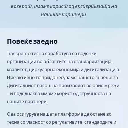
возврат, имаме корист од експертизата на
нашите партнери.
Повеќе заедно
Transpareo тесно соработува со водечки
организации во областите на стандардизација,
квалитет, циркуларна економија и дигитализација.
Ние активно го придонесуваме нашето знаење за
Дигиталниот пасош на производот во овие мрежи
- и подеднакво имаме корист од стручноста на
нашите партнери.
Ова осигурува нашата платформа да остане во
тесна согласност со регулативите, стандардите и