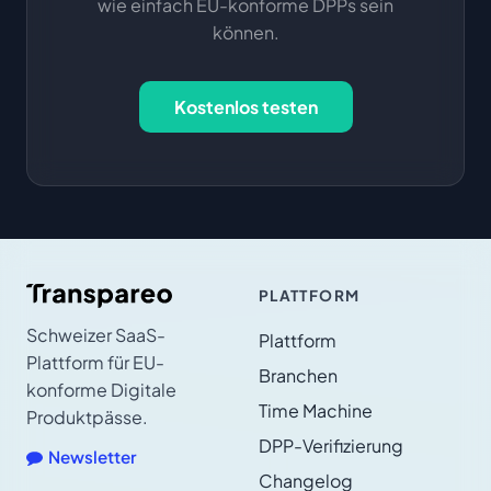
wie einfach EU-konforme DPPs sein
können.
Kostenlos testen
PLATTFORM
Schweizer SaaS-
Plattform
Plattform für EU-
Branchen
konforme Digitale
Time Machine
Produktpässe.
DPP-Verifizierung
Newsletter
Changelog