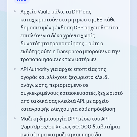
Αρχείο Vault: μόλις τα DPP σας
καταχωριστούν στο μητρώο της ΕΕ, κάθε
δημοσιευμένη έκδοση DPP αρχειοθετείται
επιπλέον για δέκα χρόνια χωρίς
δυνατότητα τροποποίησης - ούτε ο
εκδότης ούτε η Transpareo μπορούν να την
τροποποιήσουν εκ των υστέρων
API Authority για αρχές εποπτείας της
αγοράς και ελέγχου: ξεχωριστό κλειδί
ανάγνωσης, περιορισμένο σε
συγκεκριμένους κατασκευαστές, ξεχωριστό
από τα δικά σας κλειδιά API, με αρχείο
καταγραφής ελέγχου για κάθε πρόσβαση
Μαζική δημιουργία DPP μέσω του API
(/api/dpps/bulk): έως 50.000 διαβατήρια
ανά αίτημα για μαζική και παρτίδα