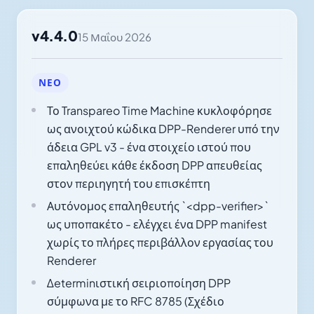
v4.4.0
15 Μαΐου 2026
ΝΈΟ
Το Transpareo Time Machine κυκλοφόρησε
ως ανοιχτού κώδικα DPP-Renderer υπό την
άδεια GPL v3 - ένα στοιχείο ιστού που
επαληθεύει κάθε έκδοση DPP απευθείας
στον περιηγητή του επισκέπτη
Αυτόνομος επαληθευτής `<dpp-verifier>`
ως υποπακέτο - ελέγχει ένα DPP manifest
χωρίς το πλήρες περιβάλλον εργασίας του
Renderer
Δeterminιστική σειριοποίηση DPP
σύμφωνα με το RFC 8785 (Σχέδιο