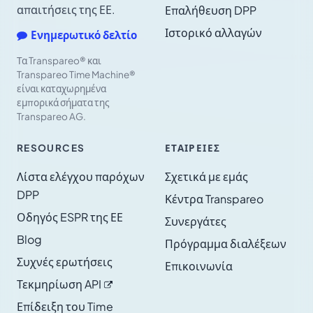
απαιτήσεις της ΕΕ.
Επαλήθευση DPP
Ιστορικό αλλαγών
Ενημερωτικό δελτίο
Τα Transpareo® και
Transpareo Time Machine®
είναι καταχωρημένα
εμπορικά σήματα της
Transpareo AG.
RESOURCES
ΕΤΑΙΡΕΊΕΣ
Λίστα ελέγχου παρόχων
Σχετικά με εμάς
DPP
Κέντρα Transpareo
Οδηγός ESPR της ΕΕ
Συνεργάτες
Blog
Πρόγραμμα διαλέξεων
Συχνές ερωτήσεις
Επικοινωνία
Τεκμηρίωση
API
Επίδειξη του Time