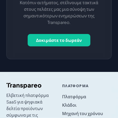
Κατόπιν αιτήματος, στέλνουμε τακτικά
στους πελάτες μας μια σύνοψη των
σημαντικότερων ενημερώσεων της
Transpareo.
Δοκιμάστε το δωρεάν
ΠΛΑΤΦΌΡΜΑ
Ελβετική πλατφόρμα
Πλατφόρμα
SaaS για ψηφιακά
Κλάδοι
δελτία προϊόντων
Μηχανή του χρόνου
σύμφωνα με τις