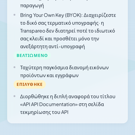
παραγωγή
Bring Your Own Key (BYOK): Διαχειρίζεστε
το δικό σας τερματικό υπογραφής· η
Transpareo δεν διατηρεί ποτέ το ιδιωτικό
σας κλειδί και προσθέτει μόνο την
ανεξάρτητη αντί-υπογραφή
ΒΕΛΤΙΩΜΈΝΟ
Ταχύτερη παγκόσμια διανομή εικόνων
προϊόντων και εγγράφων
ΕΠΙΛΎΘΗΚΕ
Διορθώθηκε η διπλή αναφορά του τίτλου
«API API Documentation» στη σελίδα
τεκμηρίωσης του API