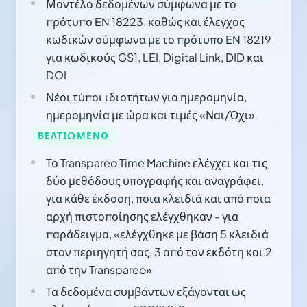
Μοντέλο δεδομένων σύμφωνα με το
πρότυπο EN 18223, καθώς και έλεγχος
κωδικών σύμφωνα με το πρότυπο EN 18219
για κωδικούς GS1, LEI, Digital Link, DID και
DOI
Νέοι τύποι ιδιοτήτων για ημερομηνία,
ημερομηνία με ώρα και τιμές «Ναι/Όχι»
ΒΕΛΤΙΩΜΈΝΟ
Το Transpareo Time Machine ελέγχει και τις
δύο μεθόδους υπογραφής και αναγράφει,
για κάθε έκδοση, ποια κλειδιά και από ποια
αρχή πιστοποίησης ελέγχθηκαν - για
παράδειγμα, «ελέγχθηκε με βάση 5 κλειδιά
στον περιηγητή σας, 3 από τον εκδότη και 2
από την Transpareo»
Τα δεδομένα συμβάντων εξάγονται ως