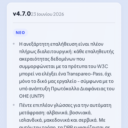
v4.7.0
23 Ιουνίου 2026
ΝΈΟ
Η ανεξάρτητη επαλήθευση είναι πλέον
πλήρως διαλειτουργική: κάθε επαληθευτής
ακεραιότητας δεδομένων που
συμμορφώνεται με τα πρότυπα του W3C
μπορεί να ελέγξει ένα Transpareo-Pass, όχι
μόνο το δικό μας εργαλείο - σύμφωνα με το
υπό ανάπτυξη Πρωτόκολλο Διαφάνειας του
ΟΗΕ (UNTP)
Πέντε επιπλέον γλώσσες για την αυτόματη
μετάφραση: αλβανικά, βοσνιακά,
ισλανδικά, μακεδονικά και σερβικά. Με
αυτόν τον τρόπο, τα DPP εμφανίζονται σε