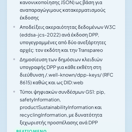
κανονικοποίησης JSON) ως βάση για
αναπαραγώγιμους κατακερματισμούς
έκδοσης
Αποδείξεις ακεραιότητας δεδομένων W3C
(eddsa-jcs-2022) ανά έκδοση DPP,
υπογεγραμμένες από δύο ανεξάρτητες
αρχές: τον εκδότη και την Transpareo
Δημοσίευση των δημόσιων κλειδιών
υπογραφής DPP για κάθε εκθέτη στη
διεύθυνση /.well-known/dpp-keys/ (RFC
8615) καθώς και ως DID:web
Τύποι ψηφιακών συνδέσμων GS1: pip,
safetyInformation,
productSustainabilityInformation και
recyclingInformation, με δυνατότητα
ξεχωριστής προσπέλασης ανά DPP
ΒΕΛΤΙΩΜΈΝΟ