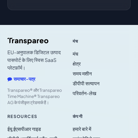
मंच
EU-अनुपालक डिजिटल उत्पाद
मंच
पासपोर्ट के लिए स्विस SaaS
क्षेत्र
प्लेटफ़ॉर्म।
समय मशीन
समाचार-पत्र
डीपीपी सत्यापन
Transpareo® और Transpareo
परिवर्तन-लेख
Time Machine® Transpareo
AG के पंजीकृत ट्रेडमार्क हैं।
RESOURCES
कंपनी
ईयू ईएसपीआर गाइड
हमारे बारे में