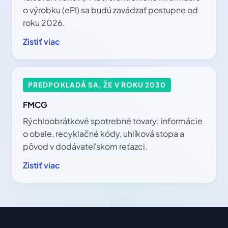
o výrobku (ePI) sa budú zavádzať postupne od
roku 2026.
Zistiť viac
PREDPOKLADÁ SA, ŽE V ROKU 2030
FMCG
Rýchloobrátkové spotrebné tovary: informácie
o obale, recyklačné kódy, uhlíková stopa a
pôvod v dodávateľskom reťazci.
Zistiť viac