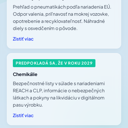
Prehľad o pneumatikách podľa nariadenia EÚ.
Odpor valenia, priľnavosť na mokrej vozovke,
opotrebenie a recyklovateľnosť. Náhradné
diely s osvedčením o pôvode.
Zistiť viac
PREDPOKLADÁ SA, ŽE V ROKU 2029
Chemikálie
Bezpečnostné listy v súlade s nariadeniami
REACH a CLP, informácie o nebezpečných
látkach a pokyny na likvidáciu v digitálnom
pasu výrobku.
Zistiť viac