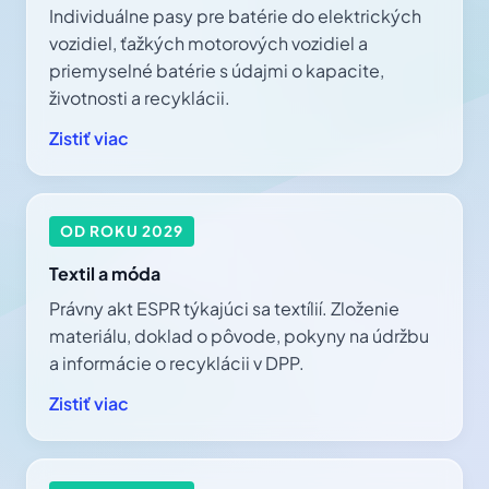
Individuálne pasy pre batérie do elektrických
vozidiel, ťažkých motorových vozidiel a
priemyselné batérie s údajmi o kapacite,
životnosti a recyklácii.
Zistiť viac
OD ROKU 2029
Textil a móda
Právny akt ESPR týkajúci sa textílií. Zloženie
materiálu, doklad o pôvode, pokyny na údržbu
a informácie o recyklácii v DPP.
Zistiť viac