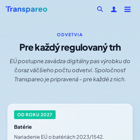
ODVETVIA
Pre každý regulovaný trh
EÚ postupne zavádza digitálny pas výrobku do
čoraz väčšieho počtu odvetví. Spoločnosť
Transpareo je pripravená - pre každé z nich.
OD ROKU 2027
Batérie
Nariadenie EÚ o batériách 2023/1542.