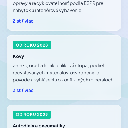
opravy a recyklovateľnosť podľa ESPR pre
nábytok a interiérové vybavenie.
Zistiť viac
OD ROKU 2028
Kovy
Železo, oceľ a hliník: uhlíková stopa, podiel
recyklovaných materiálov, osvedčenia o
pôvode a vyhlásenia o konfliktných mineráloch.
Zistiť viac
OD ROKU 2029
Autodiely a pneumatiky