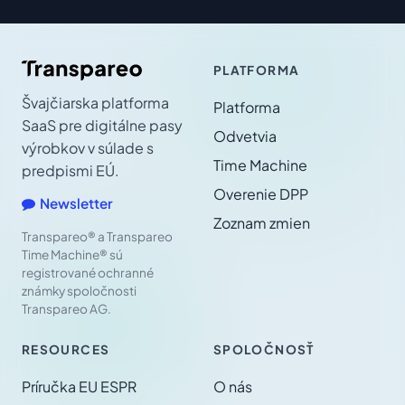
PLATFORMA
Švajčiarska platforma
Platforma
SaaS pre digitálne pasy
Odvetvia
výrobkov v súlade s
Time Machine
predpismi EÚ.
Overenie DPP
Newsletter
Zoznam zmien
Transpareo® a Transpareo
Time Machine® sú
registrované ochranné
známky spoločnosti
Transpareo AG.
RESOURCES
SPOLOČNOSŤ
Príručka EU ESPR
O nás