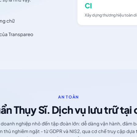
CI
Xây dựng thương hiệu toàn d
ông chữ
 của Transpareo
AN TOÀN
ẩn Thụy Sĩ. Dịch vụ lưu trữ tại
 doanh nghiệp nhỏ đến tập đoàn lớn: dễ dàng vận hành, đảm 
n thủ nghiêm ngặt - từ GDPR và NIS2, qua cơ chế truy cập dựa 