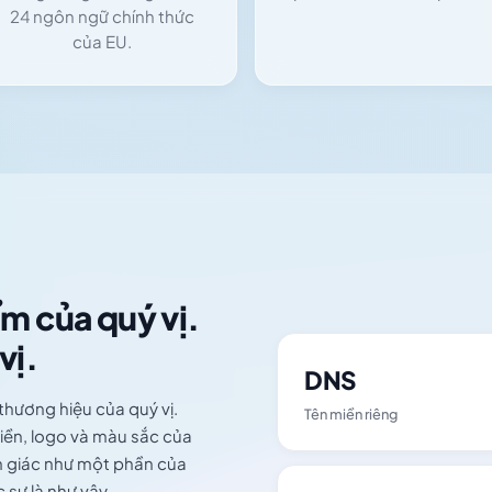
24 ngôn ngữ chính thức
của EU.
ẩm của quý vị.
vị.
DNS
hương hiệu của quý vị.
Tên miền riêng
iền, logo và màu sắc của
m giác như một phần của
 sự là như vậy.