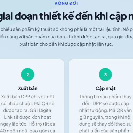
VÒNG ĐỜI
giai đoạn thiết kế đến khi cập 
chiếu sản phẩm kỹ thuật số không phải là một tài liệu tĩnh. Nó 
riển cùng với sản phẩm của bạn - từ khi được tạo ra, qua giai đo
xuất bản cho đến khi được cập nhật liên tục.
2
3
Xuất bản
Cập nhật
Xuất bản DPP chỉ với một
Thông tin sản phẩm thay
cú nhấp chuột. Mã QR sẽ
đổi - DPP sẽ được cập
được tạo ra, GS1 Digital
nhật tự động. Mã QR vẫn
Link sẽ được kích hoạt
giữ nguyên, trong khi nội
ngay lập tức. Hỗ trợ tất cả
dung sẽ thay đổi theo sự
40 ngôn ngữ, bao gồm cả
phát triển của sản phẩm.