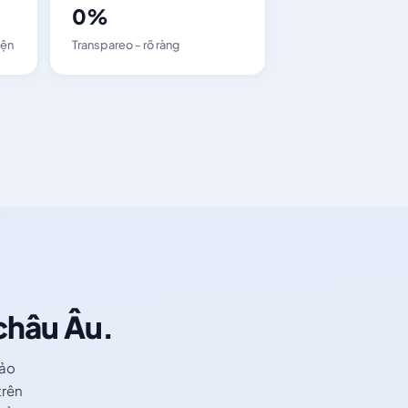
0%
iện
Transpareo - rõ ràng
 châu Âu.
bảo
trên