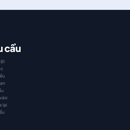
u cầu
vật
ác
Nếu
uan
ầu
 vào
 lại
iểu