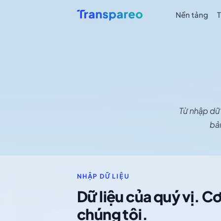
Nền tảng
Từ nhập dữ 
bản
NHẬP DỮ LIỆU
Dữ liệu của quý vị. C
chúng tôi.