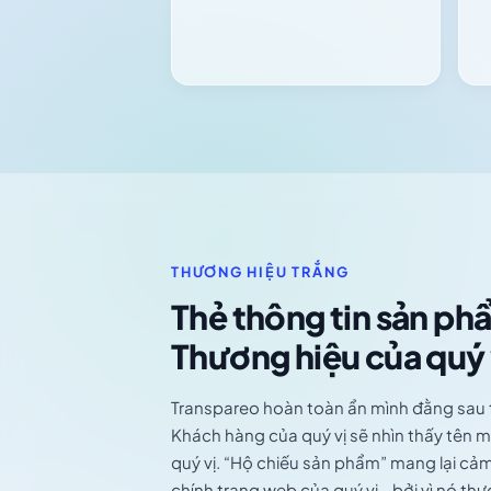
THƯƠNG HIỆU TRẮNG
Thẻ thông tin sản ph
Thương hiệu của quý 
Transpareo hoàn toàn ẩn mình đằng sau t
Khách hàng của quý vị sẽ nhìn thấy tên m
quý vị. “Hộ chiếu sản phẩm” mang lại cả
chính trang web của quý vị - bởi vì nó thực