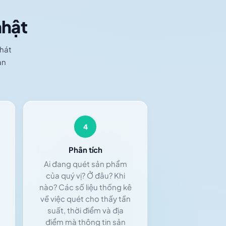
nhật
phát
ạn
4
Phân tích
Ai đang quét sản phẩm
của quý vị? Ở đâu? Khi
nào? Các số liệu thống kê
về việc quét cho thấy tần
suất, thời điểm và địa
điểm mà thông tin sản