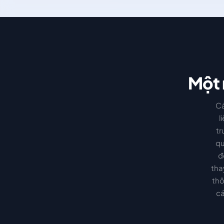
Một 
Cá
l
tr
qu
đ
tha
thô
cá