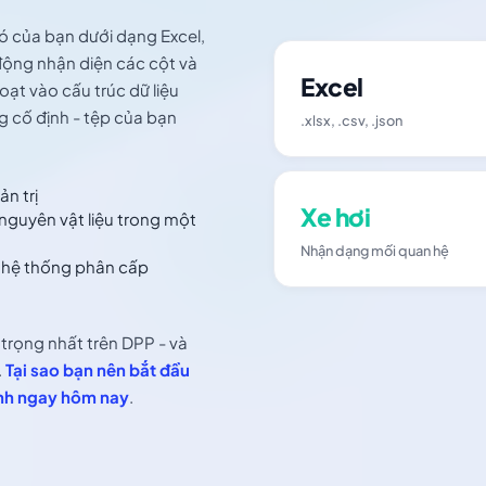
 có của bạn dưới dạng Excel,
ộng nhận diện các cột và
Excel
ạt vào cấu trúc dữ liệu
 cố định - tệp của bạn
.xlsx, .csv, .json
n trị
Xe hơi
 nguyên vật liệu trong một
Nhận dạng mối quan hệ
 hệ thống phân cấp
 trọng nhất trên DPP - và
.
Tại sao bạn nên bắt đầu
ình ngay hôm nay
.