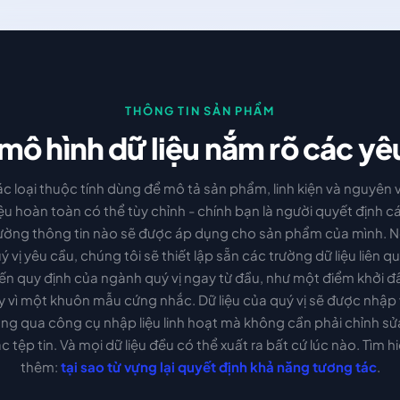
THÔNG TIN SẢN PHẨM
mô hình dữ liệu nắm rõ các yê
c loại thuộc tính dùng để mô tả sản phẩm, linh kiện và nguyên 
iệu hoàn toàn có thể tùy chỉnh - chính bạn là người quyết định c
ường thông tin nào sẽ được áp dụng cho sản phẩm của mình. 
ý vị yêu cầu, chúng tôi sẽ thiết lập sẵn các trường dữ liệu liên q
ến quy định của ngành quý vị ngay từ đầu, như một điểm khởi đ
y vì một khuôn mẫu cứng nhắc. Dữ liệu của quý vị sẽ được nhập
ng qua công cụ nhập liệu linh hoạt mà không cần phải chỉnh sửa
c tệp tin. Và mọi dữ liệu đều có thể xuất ra bất cứ lúc nào. Tìm h
thêm:
tại sao từ vựng lại quyết định khả năng tương tác
.