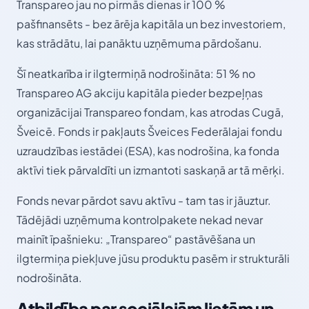
Transpareo jau no pirmās dienas ir 100 %
pašfinansēts - bez ārēja kapitāla un bez investoriem,
kas strādātu, lai panāktu uzņēmuma pārdošanu.
Šī neatkarība ir ilgtermiņā nodrošināta: 51 % no
Transpareo AG akciju kapitāla pieder bezpeļņas
organizācijai Transpareo fondam, kas atrodas Cugā,
Šveicē. Fonds ir pakļauts Šveices Federālajai fondu
uzraudzības iestādei (ESA), kas nodrošina, ka fonda
aktīvi tiek pārvaldīti un izmantoti saskaņā ar tā mērķi.
Fonds nevar pārdot savu aktīvu - tam tas ir jāuztur.
Tādējādi uzņēmuma kontrolpakete nekad nevar
mainīt īpašnieku: „Transpareo“ pastāvēšana un
ilgtermiņa piekļuve jūsu produktu pasēm ir strukturāli
nodrošināta.
Atbildība par sociālajām lietām un