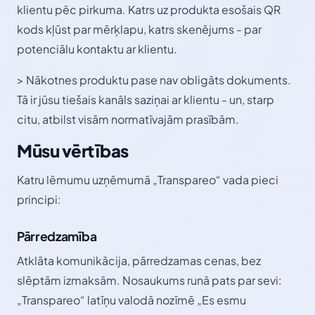
klientu pēc pirkuma. Katrs uz produkta esošais QR
kods kļūst par mērķlapu, katrs skenējums - par
potenciālu kontaktu ar klientu.
> Nākotnes produktu pase nav obligāts dokuments.
Tā ir jūsu tiešais kanāls saziņai ar klientu - un, starp
citu, atbilst visām normatīvajām prasībām.
Mūsu vērtības
Katru lēmumu uzņēmumā „Transpareo“ vada pieci
principi:
Pārredzamība
Atklāta komunikācija, pārredzamas cenas, bez
slēptām izmaksām. Nosaukums runā pats par sevi:
„Transpareo“ latīņu valodā nozīmē „Es esmu