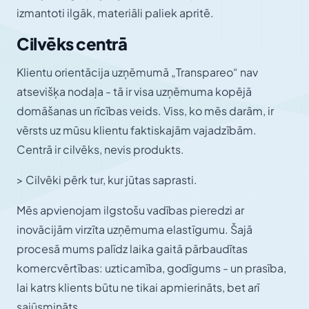
izmantoti ilgāk, materiāli paliek apritē.
Cilvēks centrā
Klientu orientācija uzņēmumā „Transpareo“ nav
atsevišķa nodaļa - tā ir visa uzņēmuma kopējā
domāšanas un rīcības veids. Viss, ko mēs darām, ir
vērsts uz mūsu klientu faktiskajām vajadzībām.
Centrā ir cilvēks, nevis produkts.
> Cilvēki pērk tur, kur jūtas saprasti.
Mēs apvienojam ilgstošu vadības pieredzi ar
inovācijām virzīta uzņēmuma elastīgumu. Šajā
procesā mums palīdz laika gaitā pārbaudītas
komercvērtības: uzticamība, godīgums - un prasība,
lai katrs klients būtu ne tikai apmierināts, bet arī
sajūsmināts.