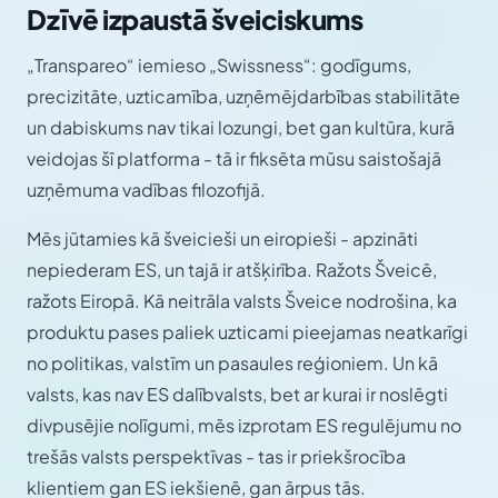
Dzīvē izpaustā šveiciskums
„Transpareo“ iemieso „Swissness“: godīgums,
precizitāte, uzticamība, uzņēmējdarbības stabilitāte
un dabiskums nav tikai lozungi, bet gan kultūra, kurā
veidojas šī platforma - tā ir fiksēta mūsu saistošajā
uzņēmuma vadības filozofijā.
Mēs jūtamies kā šveicieši un eiropieši - apzināti
nepiederam ES, un tajā ir atšķirība. Ražots Šveicē,
ražots Eiropā. Kā neitrāla valsts Šveice nodrošina, ka
produktu pases paliek uzticami pieejamas neatkarīgi
no politikas, valstīm un pasaules reģioniem. Un kā
valsts, kas nav ES dalībvalsts, bet ar kurai ir noslēgti
divpusējie nolīgumi, mēs izprotam ES regulējumu no
trešās valsts perspektīvas - tas ir priekšrocība
klientiem gan ES iekšienē, gan ārpus tās.