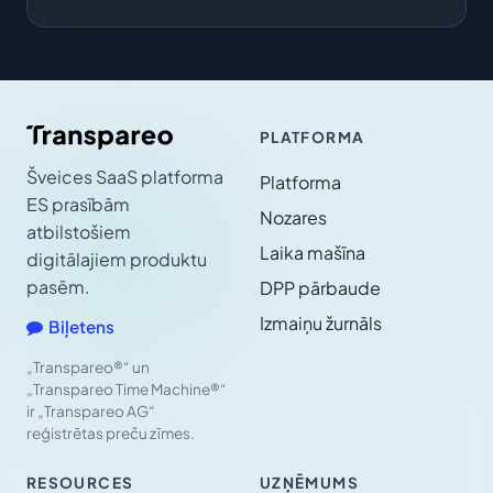
PLATFORMA
Šveices SaaS platforma
Platforma
ES prasībām
Nozares
atbilstošiem
Laika mašīna
digitālajiem produktu
pasēm.
DPP pārbaude
Izmaiņu žurnāls
Biļetens
„Transpareo®“ un
„Transpareo Time Machine®“
ir „Transpareo AG“
reģistrētas preču zīmes.
RESOURCES
UZŅĒMUMS