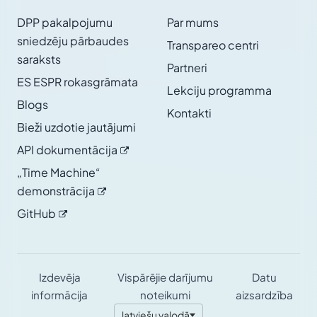
DPP pakalpojumu
Par mums
sniedzēju pārbaudes
Transpareo centri
saraksts
Partneri
ES ESPR rokasgrāmata
Lekciju programma
Blogs
Kontakti
Bieži uzdotie jautājumi
API
dokumentācija
„Time Machine“
demonstrācija
GitHub
Izdevēja
Vispārējie darījumu
Datu
informācija
noteikumi
aizsardzība
latviešu valodā