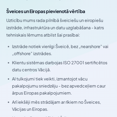
Šveices un Eiropas pievienotā vērtība
Uzticību mums rada pilnībā šveiciešu un eiropiešu
izstrāde, infrastruktūra un datu uzglabāšana - katrs
tehniskais lēmums atbilst šai prasībai:
Izstrāde notiek vienīgi Šveicē, bez „nearshore” vai
„offshore” izstrādes.
Klientu sistēmas darbojas ISO 27001 sertificētos
datu centros Vācijā.
AI tulkojumi tiek veikti, izmantojot vācu
pakalpojumu sniedzēju - bez apvedceļiem caur
ārpus Eiropas pakalpojumiem.
Arī iekšēji mēs strādājam ar rīkiem no Šveices,
Vācijas un Eiropas.