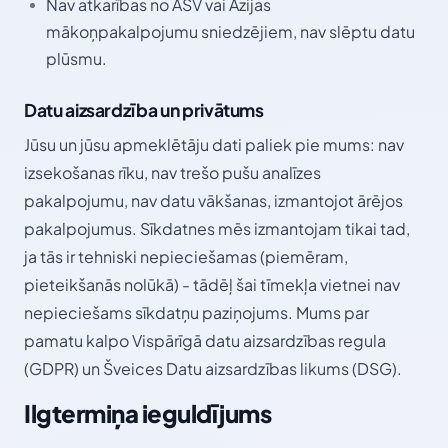
Nav atkarības no ASV vai Āzijas
mākoņpakalpojumu sniedzējiem, nav slēptu datu
plūsmu.
Datu aizsardzība un privātums
Jūsu un jūsu apmeklētāju dati paliek pie mums: nav
izsekošanas rīku, nav trešo pušu analīzes
pakalpojumu, nav datu vākšanas, izmantojot ārējos
pakalpojumus. Sīkdatnes mēs izmantojam tikai tad,
ja tās ir tehniski nepieciešamas (piemēram,
pieteikšanās nolūkā) - tādēļ šai tīmekļa vietnei nav
nepieciešams sīkdatņu paziņojums. Mums par
pamatu kalpo Vispārīgā datu aizsardzības regula
(GDPR) un Šveices Datu aizsardzības likums (DSG).
Ilgtermiņa ieguldījums