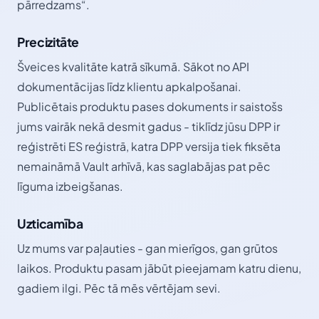
pārredzams“.
Precizitāte
Šveices kvalitāte katrā sīkumā. Sākot no API
dokumentācijas līdz klientu apkalpošanai.
Publicētais produktu pases dokuments ir saistošs
jums vairāk nekā desmit gadus - tiklīdz jūsu DPP ir
reģistrēti ES reģistrā, katra DPP versija tiek fiksēta
nemaināmā Vault arhīvā, kas saglabājas pat pēc
līguma izbeigšanas.
Uzticamība
Uz mums var paļauties - gan mierīgos, gan grūtos
laikos. Produktu pasam jābūt pieejamam katru dienu,
gadiem ilgi. Pēc tā mēs vērtējam sevi.