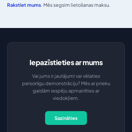
Rakstiet mums
. Mēs segsim lietošanas maksu.
Iepazīstieties ar mums
Vai jums ir jautājumi vai vēlaties
personīgu demonstrāciju? Mēs ar prieku
gaidām iespēju apmainīties ar
viedokļiem.
Sazināties