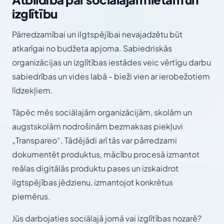
izglītību
Pārredzamībai un ilgtspējībai nevajadzētu būt
atkarīgai no budžeta apjoma. Sabiedriskās
organizācijas un izglītības iestādes veic vērtīgu darbu
sabiedrības un vides labā - bieži vien ar ierobežotiem
līdzekļiem.
Tāpēc mēs sociālajām organizācijām, skolām un
augstskolām nodrošinām bezmaksas piekļuvi
„Transpareo“. Tādējādi arī tās var pārredzami
dokumentēt produktus, mācību procesā izmantot
reālas digitālās produktu pases un izskaidrot
ilgtspējības jēdzienu, izmantojot konkrētus
piemērus.
Jūs darbojaties sociālajā jomā vai izglītības nozarē?