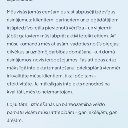
Mēs visās jomās cenšamies rast abpusēji izdevīgus
risinājumus: klientiem, partneriem un piegādātājiem
ir jāpiedzīvo reāla pievienotā vērtība - un viņiem ir
jābūt gataviem mūs labprāt aktīvi ieteikt citiem. Arī
mūsu komandu mēs atlasām, vadoties no šīs pieejas:
cilvēkus ar uzņēmējdarbības domāšanu, kuri domā
risinājumos, nevis ierobežojumos. Tas attiecas arī uz
mākslīgā intelekta izmantošanu: priekšplānā vienmēr
ir kvalitāte mūsu klientiem, tikai pēc tam -
efektivitāte. Ja mākslīgais intelekts nenodrošina
kvalitāti, mēs to neizmantojam.
Lojalitāte, uzticēšanās un pārredzamība veido
pamatu visām mūsu attiecībām - gan iekšējām, gan
ārējām.