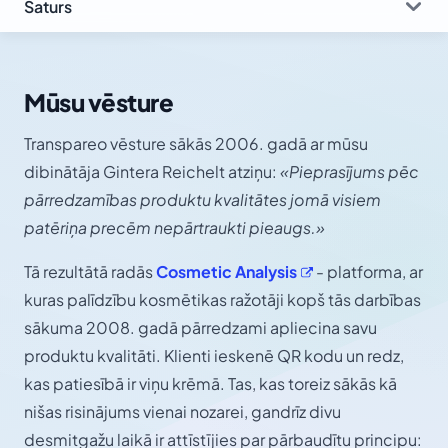
Saturs
Mūsu vēsture
Transpareo vēsture sākās 2006. gadā ar mūsu
dibinātāja Gintera Reichelt atziņu:
«Pieprasījums pēc
pārredzamības produktu kvalitātes jomā visiem
patēriņa precēm nepārtraukti pieaugs.»
Tā rezultātā radās
Cosmetic
Analysis
- platforma, ar
kuras palīdzību kosmētikas ražotāji kopš tās darbības
sākuma 2008. gadā pārredzami apliecina savu
produktu kvalitāti. Klienti ieskenē QR kodu un redz,
kas patiesībā ir viņu krēmā. Tas, kas toreiz sākās kā
nišas risinājums vienai nozarei, gandrīz divu
desmitgažu laikā ir attīstījies par pārbaudītu principu: