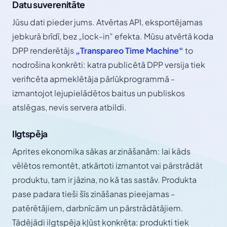
Datu suverenitāte
Jūsu dati pieder jums. Atvērtas API, eksportējamas
jebkurā brīdī, bez „lock-in” efekta. Mūsu atvērtā koda
DPP renderētājs
„Transpareo Time Machine“
to
nodrošina konkrēti: katra publicētā DPP versija tiek
verificēta apmeklētāja pārlūkprogrammā -
izmantojot lejupielādētos baitus un publiskos
atslēgas, nevis servera atbildi.
Ilgtspēja
Aprites ekonomika sākas ar zināšanām: lai kāds
vēlētos remontēt, atkārtoti izmantot vai pārstrādāt
produktu, tam ir jāzina, no kā tas sastāv. Produkta
pase padara tieši šīs zināšanas pieejamas -
patērētājiem, darbnīcām un pārstrādātājiem.
Tādējādi ilgtspēja kļūst konkrēta: produkti tiek