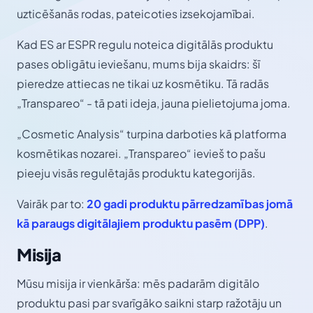
uzticēšanās rodas, pateicoties izsekojamībai.
Kad ES ar ESPR regulu noteica digitālās produktu
pases obligātu ieviešanu, mums bija skaidrs: šī
pieredze attiecas ne tikai uz kosmētiku. Tā radās
„Transpareo“ - tā pati ideja, jauna pielietojuma joma.
„Cosmetic Analysis“ turpina darboties kā platforma
kosmētikas nozarei. „Transpareo“ ievieš to pašu
pieeju visās regulētajās produktu kategorijās.
Vairāk par to:
20 gadi produktu pārredzamības jomā
kā paraugs digitālajiem produktu pasēm (DPP)
.
Misija
Mūsu misija ir vienkārša: mēs padarām digitālo
produktu pasi par svarīgāko saikni starp ražotāju un