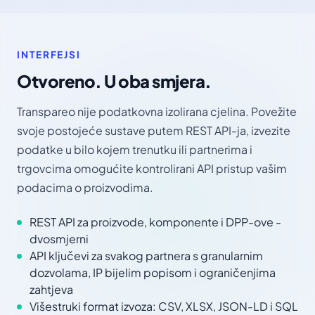
INTERFEJSI
Otvoreno. U oba smjera.
Transpareo nije podatkovna izolirana cjelina. Povežite
svoje postojeće sustave putem REST API-ja, izvezite
podatke u bilo kojem trenutku ili partnerima i
trgovcima omogućite kontrolirani API pristup vašim
podacima o proizvodima.
REST API za proizvode, komponente i DPP-ove -
dvosmjerni
API ključevi za svakog partnera s granularnim
dozvolama, IP bijelim popisom i ograničenjima
zahtjeva
Višestruki format izvoza: CSV, XLSX, JSON-LD i SQL