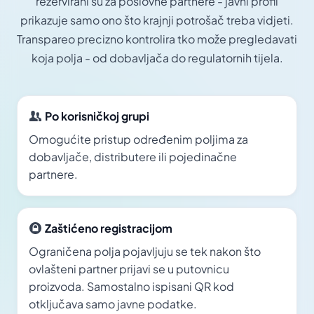
rezervirani su za poslovne partnere - javni profil
prikazuje samo ono što krajnji potrošač treba vidjeti.
Transpareo precizno kontrolira tko može pregledavati
koja polja - od dobavljača do regulatornih tijela.
Po korisničkoj grupi
Omogućite pristup određenim poljima za
dobavljače, distributere ili pojedinačne
partnere.
Zaštićeno registracijom
Ograničena polja pojavljuju se tek nakon što
ovlašteni partner prijavi se u putovnicu
proizvoda. Samostalno ispisani QR kod
otključava samo javne podatke.