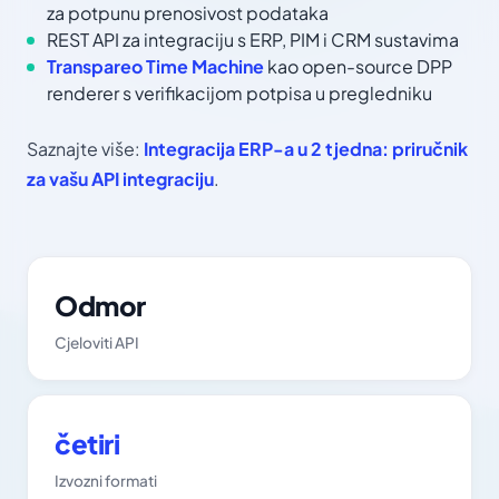
za potpunu prenosivost podataka
REST API za integraciju s ERP, PIM i CRM sustavima
Transpareo Time Machine
kao open-source DPP
renderer s verifikacijom potpisa u pregledniku
Saznajte više:
Integracija ERP-a u 2 tjedna: priručnik
za vašu API integraciju
.
Odmor
Cjeloviti API
četiri
Izvozni formati