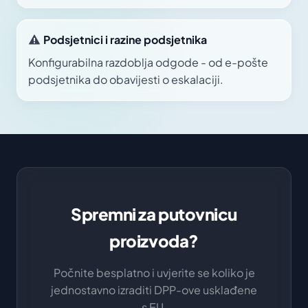
Podsjetnici i razine podsjetnika
Konfigurabilna razdoblja odgode - od e-pošte
podsjetnika do obavijesti o eskalaciji.
Spremni za putovnicu
proizvoda?
Počnite besplatno i uvjerite se koliko je
jednostavno izraditi DPP-ove usklađene
s EU.