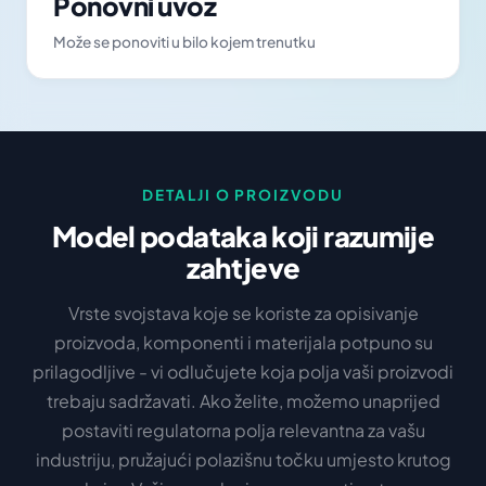
Ponovni uvoz
Može se ponoviti u bilo kojem trenutku
DETALJI O PROIZVODU
Model podataka koji razumije
zahtjeve
Vrste svojstava koje se koriste za opisivanje
proizvoda, komponenti i materijala potpuno su
prilagodljive - vi odlučujete koja polja vaši proizvodi
trebaju sadržavati. Ako želite, možemo unaprijed
postaviti regulatorna polja relevantna za vašu
industriju, pružajući polazišnu točku umjesto krutog