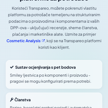
Koristeći Transpareo, možete pokrenuti vlastitu
platformu za potrošače temeljenu na strukturiranim
podacima o proizvodima i komponentama iz vaših
DPP-ova - uključujući recenzije, sheme članstva,
plaćanja i marketinške alate. Uzmite za primjer
Cosmetic
Analysis
, koji se na Transpareo platformi
koristi kao klijent.
Sustav ocjenjivanja s pet bodova
Smiley ljestvica po komponenti i proizvodu -
pragovi se mogu konfigurirati prema potrebi.
Članstva
Razine, besplatni probni periodi i automatska