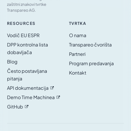
zaštitni znakovi tvrtke
Transpareo AG.
RESOURCES
TVRTKA
Vodič EU ESPR
O nama
DPP kontrolna lista
Transpareo čvorišta
dobavljača
Partneri
Blog
Program predavanja
Često postavljana
Kontakt
pitanja
API
dokumentacija
Demo Time
Machinea
GitHub