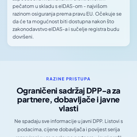
pečatom u skladu s eIDAS-om - najvišom
razinom osiguranja prema pravu EU. Očekuje se
da će ta mogućnost biti dostupna nakon što
zakonodavstvo eIDAS-a i sučelje registra budu
dovršeni.
RAZINE PRISTUPA
Ograničeni sadržaj DPP-a za
partnere, dobavljače i javne
vlasti
Ne spadaju sve informacije u javni DPP. Listovi s
podacima, cijene dobavljača i povijest serija