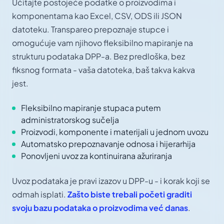
Učitajte postojeće podatke o proizvodima i
komponentama kao Excel, CSV, ODS ili JSON
datoteku. Transpareo prepoznaje stupce i
omogućuje vam njihovo fleksibilno mapiranje na
strukturu podataka DPP-a. Bez predloška, bez
fiksnog formata - vaša datoteka, baš takva kakva
jest.
Fleksibilno mapiranje stupaca putem
administratorskog sučelja
Proizvodi, komponente i materijali u jednom uvozu
Automatsko prepoznavanje odnosa i hijerarhija
Ponovljeni uvoz za kontinuirana ažuriranja
Uvoz podataka je pravi izazov u DPP-u - i korak koji se
odmah isplati.
Zašto biste trebali početi graditi
svoju bazu podataka o proizvodima već danas
.