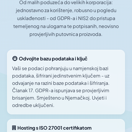
Od malih poduzeća do velikih korporacija:
jednostavno za korištenje, robusno u pogledu
usklađenosti - od GDPR-a i NIS2 do pristupa
temeljenog na ulogama te potpisanih, neovisno
provjerljivih putovnica proizvoda.
Odvojite bazu podataka i ključ
Vaši se podaci pohranjuju u namjenskoj bazi
podataka, šifrirani jedinstvenim ključem - uz
odvajanje na razini baze podataka i šifriranja.
Članak 17. GDPR-a ispunjava se provjerljivim
brisanjem. Smješteno u Njemačkoj. Uvjeti i
odredbe uključeni.
Hosting s ISO 27001 certifikatom