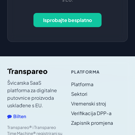
Isprobajte besplatno
PLATFORMA
Švicarska SaaS
Platforma
platforma za digitalne
Sektori
putovnice proizvoda
Vremenski stroj
usklađene s EU.
Verifikacija DPP-a
Bilten
Zapisnik promjena
Transpareo® i Transpareo
Time Machine® registrirani su