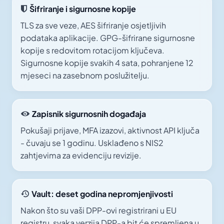
Šifriranje i sigurnosne kopije
TLS za sve veze, AES šifriranje osjetljivih
podataka aplikacije. GPG-šifrirane sigurnosne
kopije s redovitom rotacijom ključeva.
Sigurnosne kopije svakih 4 sata, pohranjene 12
mjeseci na zasebnom poslužitelju.
Zapisnik sigurnosnih događaja
Pokušaji prijave, MFA izazovi, aktivnost API ključa
- čuvaju se 1 godinu. Usklađeno s NIS2
zahtjevima za evidenciju revizije.
Vault: deset godina nepromjenjivosti
Nakon što su vaši DPP-ovi registrirani u EU
registru, svaka verzija DPP-a bit će spremljena u