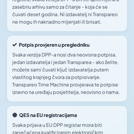
zasebnu arhivu samo za čitanje - koja će se
čuvati deset godina. Ni izdavatelj ni Transpareo
ne mogu ih naknadno mijenjati ili brisati.
Potpis provjeren u pregledniku
Svaka verzija DPP-a nosi dva neovisna potpisa,
jedan izdavatelja i jedan Transparea - ako želite,
možete sami čuvati ključ izdavatelja putem
vlastitog krajnjeg čvora za potpisivanje.
Transpareo Time Machine provjerava te potpise
izravno na uređaju posjetitelja, neovisno o nama.
QES na EU registracijama
Svaka prijava u EU DPP registar mora biti
zapečaćena kvalificiranim elektroničkim