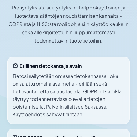
Pienyrityksistä suuryrityksiin: helppokäyttöinen ja
luotettava sääntöjen noudattamisen kannalta -
GDPR:stä ja NIS2:sta roolipohjaisiin käyttöoikeuksiin
sekä allekirjoitettuihin, riippumattomasti
todennettaviin tuotetietoihin.
Erillinen tietokanta ja avain
Tietosi säilytetään omassa tietokannassa, joka
on salattu omalla avaimella - erillään sekä
tietokanta- että salaus tasolla. GDPR:n 17 artikla
täyttyy todennettavissa olevalla tietojen
poistamisella. Palvelin sijaitsee Saksassa.
Käyttöehdot sisältyvät hintaan.