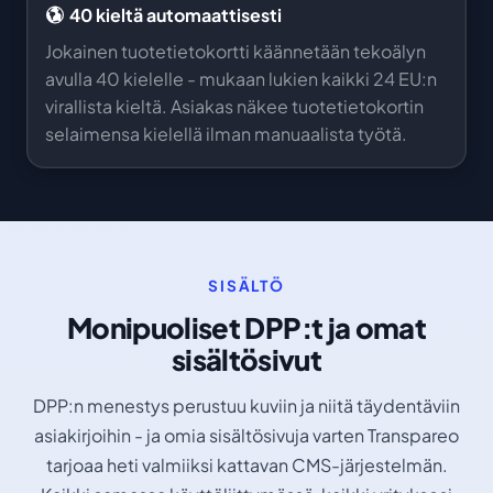
40 kieltä automaattisesti
Jokainen tuotetietokortti käännetään tekoälyn
avulla 40 kielelle - mukaan lukien kaikki 24 EU:n
virallista kieltä. Asiakas näkee tuotetietokortin
selaimensa kielellä ilman manuaalista työtä.
SISÄLTÖ
Monipuoliset DPP:t ja omat
sisältösivut
DPP:n menestys perustuu kuviin ja niitä täydentäviin
asiakirjoihin - ja omia sisältösivuja varten Transpareo
tarjoaa heti valmiiksi kattavan CMS-järjestelmän.