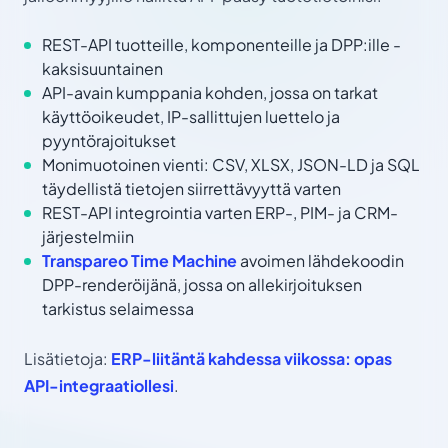
REST-API tuotteille, komponenteille ja DPP:ille -
kaksisuuntainen
API-avain kumppania kohden, jossa on tarkat
käyttöoikeudet, IP-sallittujen luettelo ja
pyyntörajoitukset
Monimuotoinen vienti: CSV, XLSX, JSON-LD ja SQL
täydellistä tietojen siirrettävyyttä varten
REST-API integrointia varten ERP-, PIM- ja CRM-
järjestelmiin
Transpareo Time Machine
avoimen lähdekoodin
DPP-renderöijänä, jossa on allekirjoituksen
tarkistus selaimessa
Lisätietoja:
ERP-liitäntä kahdessa viikossa: opas
API-integraatiollesi
.