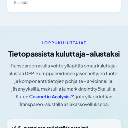
Sisältää
LOPPUKULUTTAJAT
Tietopassista kuluttaja-alustaksi
Transpareon avulla voitte ylläpitää omaa kuluttaja-
alustaa DPP-kumppaneidenne jäsenneltyjen tuote-
ja komponenttitietojen pohjalta - arvioinneilla,
jäsenyyksillä, maksuilla ja markkinointityökaluilla.
Kuten
Cosmetic
Analysis
, jota ylläpidetään
Transpareo-alustalla asiakassovelluksena.
5-portainen arviointijärjestelmä