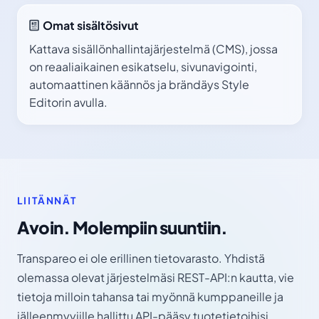
Omat sisältösivut
Kattava sisällönhallintajärjestelmä (CMS), jossa
on reaaliaikainen esikatselu, sivunavigointi,
automaattinen käännös ja brändäys Style
Editorin avulla.
LIITÄNNÄT
Avoin. Molempiin suuntiin.
Transpareo ei ole erillinen tietovarasto. Yhdistä
olemassa olevat järjestelmäsi REST-API:n kautta, vie
tietoja milloin tahansa tai myönnä kumppaneille ja
jälleenmyyjille hallittu API-pääsy tuotetietoihisi.