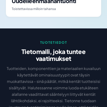
Uudelleenmaahantuonti
Toistettavissa milloin tahansa
TUOTETIEDOT
Tietomalli, joka tuntee
vaatimukset
Tuotteiden, komponenttien ja materiaalien kuvailuun
käytettävät ominaisuustyypit ovat täysin
muokattavissa - sinä päätät, mitkä kentät tuotteisiisi
sisältyvät. Halutessanne voimme luoda etukäteen
alallanne vaadittavat sääntelyyn liittyvät kentät
lähtökohdaksi, ei rajoitteeksi. Tietonne tuodaan