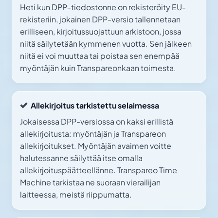
Heti kun DPP-tiedostonne on rekisteröity EU-
rekisteriin, jokainen DPP-versio tallennetaan
erilliseen, kirjoitussuojattuun arkistoon, jossa
niitä säilytetään kymmenen vuotta. Sen jälkeen
niitä ei voi muuttaa tai poistaa sen enempää
myöntäjän kuin Transpareonkaan toimesta.
Allekirjoitus tarkistettu selaimessa
Jokaisessa DPP-versiossa on kaksi erillistä
allekirjoitusta: myöntäjän ja Transpareon
allekirjoitukset. Myöntäjän avaimen voitte
halutessanne säilyttää itse omalla
allekirjoituspäätteellänne. Transpareo Time
Machine tarkistaa ne suoraan vierailijan
laitteessa, meistä riippumatta.