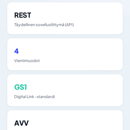
REST
Täydellinen sovellusliittymä (API)
4
Vientimuodot
GS1
Digital Link -standardi
AVV