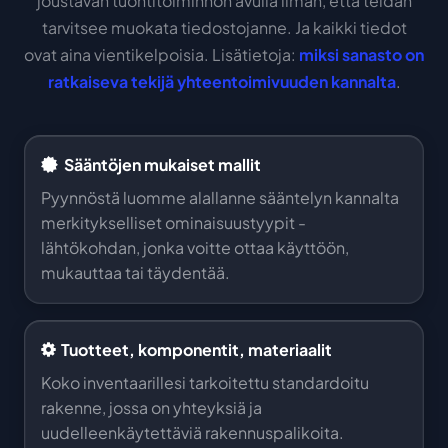
joustavan tuontitoiminnon avulla ilman, että teidän
tarvitsee muokata tiedostojanne. Ja kaikki tiedot
ovat aina vientikelpoisia. Lisätietoja:
miksi sanasto on
ratkaiseva tekijä yhteentoimivuuden kannalta
.
Sääntöjen mukaiset mallit
Pyynnöstä luomme alallanne sääntelyn kannalta
merkitykselliset ominaisuustyypit -
lähtökohdan, jonka voitte ottaa käyttöön,
mukauttaa tai täydentää.
Tuotteet, komponentit, materiaalit
Koko inventaarillesi tarkoitettu standardoitu
rakenne, jossa on yhteyksiä ja
uudelleenkäytettäviä rakennuspalikoita.