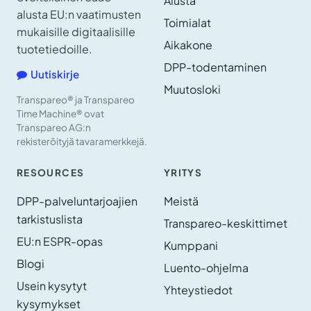
Alusta
alusta EU:n vaatimusten
Toimialat
mukaisille digitaalisille
Aikakone
tuotetiedoille.
DPP-todentaminen
Uutiskirje
Muutosloki
Transpareo® ja Transpareo
Time Machine® ovat
Transpareo AG:n
rekisteröityjä tavaramerkkejä.
RESOURCES
YRITYS
DPP-palveluntarjoajien
Meistä
tarkistuslista
Transpareo-keskittimet
EU:n ESPR-opas
Kumppani
Blogi
Luento-ohjelma
Usein kysytyt
Yhteystiedot
kysymykset