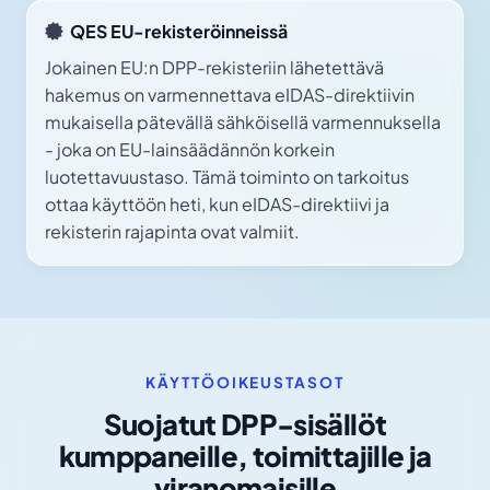
QES EU-rekisteröinneissä
Jokainen EU:n DPP-rekisteriin lähetettävä
hakemus on varmennettava eIDAS-direktiivin
mukaisella pätevällä sähköisellä varmennuksella
- joka on EU-lainsäädännön korkein
luotettavuustaso. Tämä toiminto on tarkoitus
ottaa käyttöön heti, kun eIDAS-direktiivi ja
rekisterin rajapinta ovat valmiit.
KÄYTTÖOIKEUSTASOT
Suojatut DPP-sisällöt
kumppaneille, toimittajille ja
viranomaisille