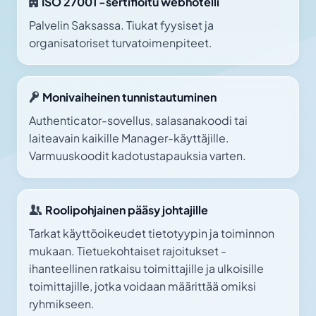
ISO 27001 -sertifioitu webhotelli
Palvelin Saksassa. Tiukat fyysiset ja
organisatoriset turvatoimenpiteet.
Monivaiheinen tunnistautuminen
Authenticator-sovellus, salasanakoodi tai
laiteavain kaikille Manager-käyttäjille.
Varmuuskoodit kadotustapauksia varten.
Roolipohjainen pääsy johtajille
Tarkat käyttöoikeudet tietotyypin ja toiminnon
mukaan. Tietuekohtaiset rajoitukset -
ihanteellinen ratkaisu toimittajille ja ulkoisille
toimittajille, jotka voidaan määrittää omiksi
ryhmikseen.