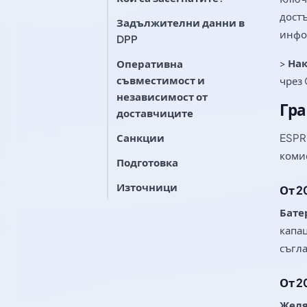
достъ
Задължителни данни в
инфо
DPP
>
Нак
Оперативна
съвместимост и
чрез 
независимост от
Гр
доставчиците
Санкции
ESPR 
коми
Подготовка
Източници
От 20
Бате
капац
съгла
От 2
Желя