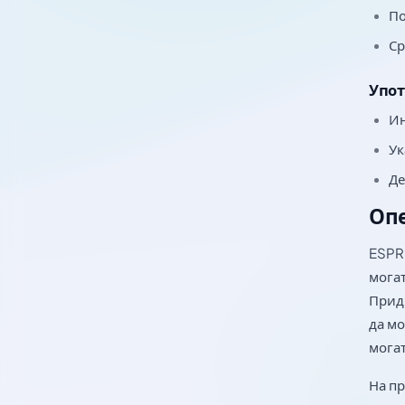
По
Ср
Упот
Ин
Ук
Де
Опе
ESPR 
могат
Прид
да мо
могат
На пр