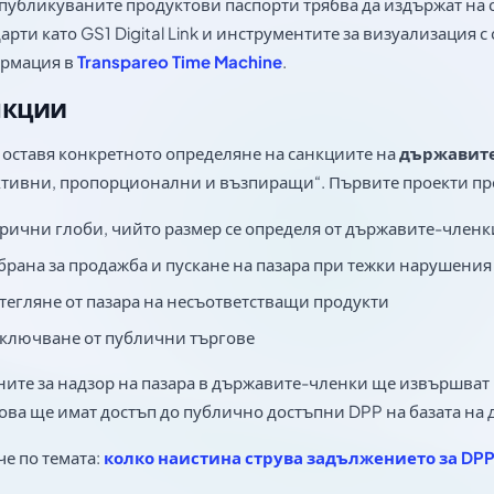
публикуваните продуктови паспорти трябва да издържат на 
арти като GS1 Digital Link и инструментите за визуализация с
рмация в
Transpareo Time Machine
.
нкции
 оставя конкретното определяне на санкциите на
държавит
ктивни, пропорционални и възпиращи“. Първите проекти пр
рични глоби, чийто размер се определя от държавите-членк
брана за продажба и пускане на пазара при тежки нарушения
тегляне от пазара на несъответстващи продукти
ключване от публични търгове
ите за надзор на пазара в държавите-членки ще извършват 
ова ще имат достъп до публично достъпни DPP на базата на 
е по темата:
колко наистина струва задължението за DPP