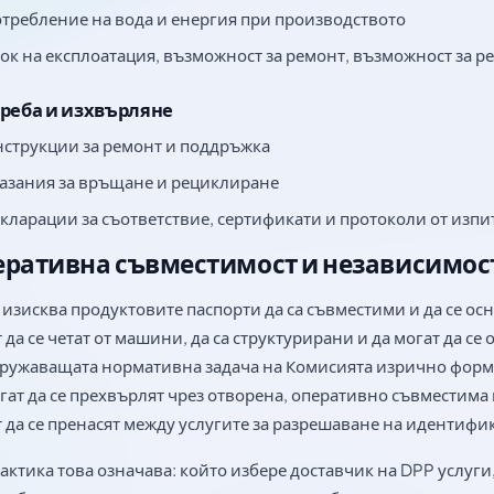
требление на вода и енергия при производството
ок на експлоатация, възможност за ремонт, възможност за 
реба и изхвърляне
струкции за ремонт и поддръжка
азания за връщане и рециклиране
кларации за съответствие, сертификати и протоколи от изп
ративна съвместимост и независимост
изисква продуктовите паспорти да са съвместими и да се осн
 да се четат от машини, да са структурирани и да могат да се
ружаващата нормативна задача на Комисията изрично форму
гат да се прехвърлят чрез отворена, оперативно съвместима 
 да се пренасят между услугите за разрешаване на идентифи
актика това означава: който избере доставчик на DPP услуги,