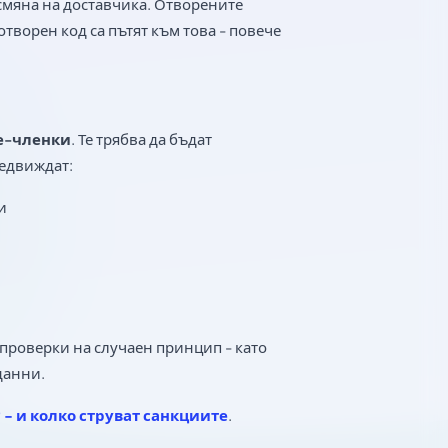
смяна на доставчика. Отворените
 отворен код са пътят към това - повече
е-членки
. Те трябва да бъдат
едвиждат:
и
проверки на случаен принцип - като
данни.
 - и колко струват санкциите
.