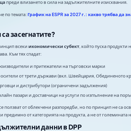
ца
преди влизането в сила на задължителните изисквания.
е по темата:
График на ESPR за 2027 г.: какво трябва да 
 са засегнатите?
ринцип всеки
икономически субект
, който пуска продукти н
ва. Към тях спадат:
оизводители и притежатели на търговски марки
осители от трети държави (вкл. Швейцария, Обединеното кр
рговци и дистрибутори (ограничени задължения)
лайн пазари и доставчици на услуги по изпълнение на пор
е ползват от облекчени разпоредби, но по принцип не са о
и предимно от категорията на продукта, а не от големината 
ължителни данни в DPP