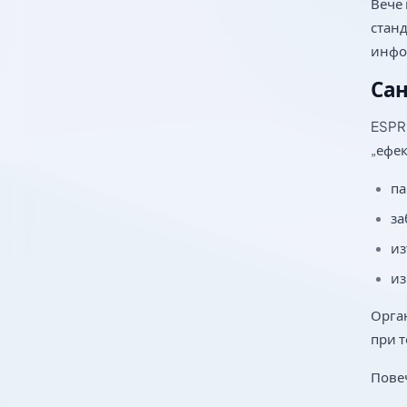
Вече 
станд
инфо
Са
ESPR
„ефе
па
за
из
из
Орган
при т
Повеч