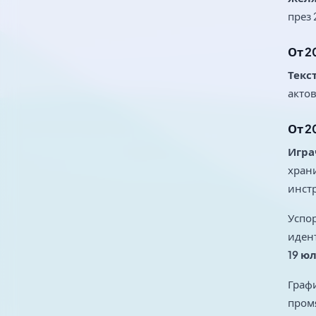
през 
От 2
Текс
актов
От 2
Игра
храни
инстр
Успор
идент
19 юл
Графи
промя