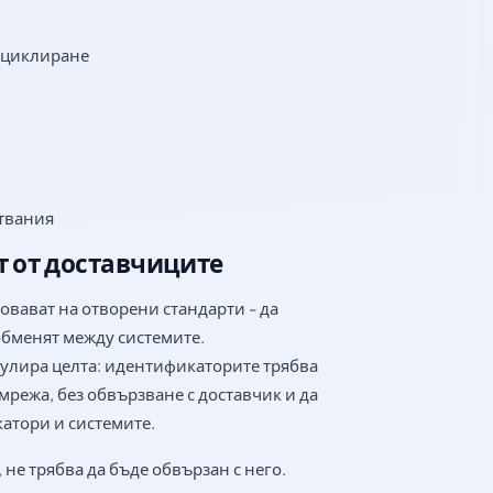
рециклиране
итвания
 от доставчиците
овават на отворени стандарти - да
 обменят между системите.
лира целта: идентификаторите трябва
мрежа, без обвързване с доставчик и да
катори и системите.
 не трябва да бъде обвързан с него.