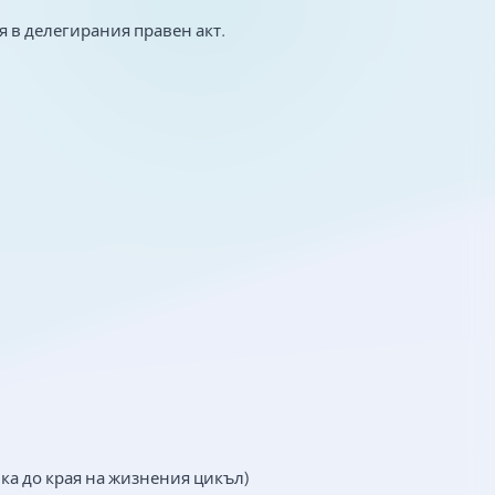
я в делегирания правен акт.
ка до края на жизнения цикъл)