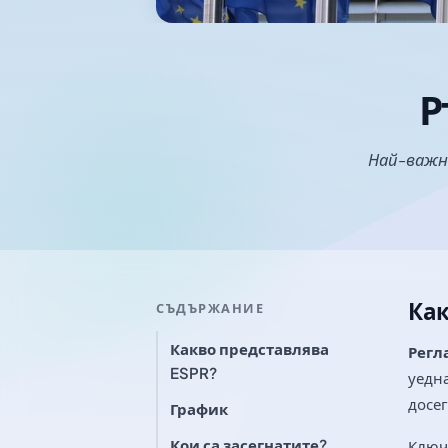
Р
Най-важни
Как
СЪДЪРЖАНИЕ
Какво представлява
Регл
ESPR?
уедна
досег
График
Кои са засегнатите?
Ключ