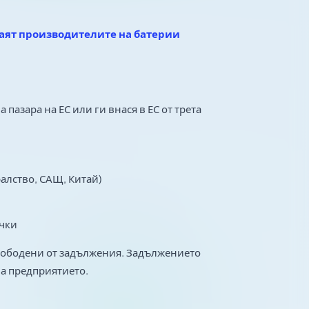
знаят производителите на батерии
а пазара на ЕС или ги внася в ЕС от трета
алство, САЩ, Китай)
ъчки
свободени от задължения. Задължението
на предприятието.