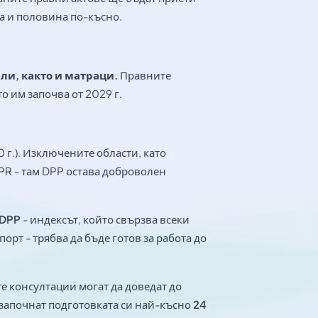
на и половина по-късно.
ли, както и матраци.
Правните
о им започва от 2029 г.
0 г.). Изключените области, като
PR - там DPP остава доброволен
 DPP
- индексът, който свързва всеки
рт - трябва да бъде готов за работа до
е консултации могат да доведат до
започнат подготовката си най-късно
24