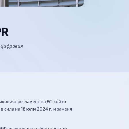
PR
а цифровия
мковият регламент на ЕС, който
 в сила на
18 юли 2024 г.
и заменя
PP)
: електронен набор от данни,