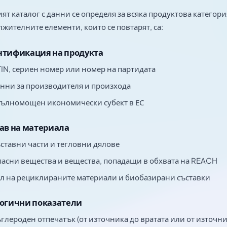
ят каталог с данни се определя за всяка продуктова категори
жителните елементи, които се повтарят, са:
тификация на продукта
IN, сериен номер или номер на партидата
нни за производителя и произхода
ълномощен икономически субект в ЕС
ав на материала
ставни части и тегловни дялове
асни вещества и вещества, попадащи в обхвата на REACH
л на рециклираните материали и биобазирани съставки
огични показатели
глероден отпечатък (от източника до вратата или от източни