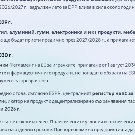
2026/2027 г.; задължението за DPP влиза в сила около годи
029 г.
тил, алуминий, гуми, електроника и ИКТ продукти, мебе
е ще бъдат приети предимно през 2027/2028 г., а прилаганет
030 г.
чки
(Регламент на ЕС за играчките, прилагане от 1 август 203
те и фармацевтичните продукти, не попадат в обхвата на ES
умент за прозрачност.
едно с това, съгласно ESPR, централният
регистър на ЕС за
ификатор на продукт с децентрализирано съхранявания паспо
и 2026 г.
кът не е окончателен. Политическите условия и техническит
на на отделни срокове. Препоръчваме на предприятията да 