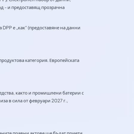
од - и предоставящ прозрачна
.
а DPP е „как“ (предоставяне на данни
 продуктова категория. Европейската
едства, както и промишлени батерии с
за в сила от февруари 2027 г.,
ните правни актове ще бъдат приети