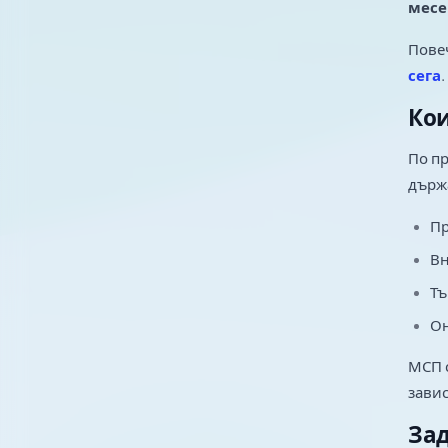
месе
Повеч
сега
.
Кои
По п
държа
Пр
Вн
Тъ
Он
МСП с
завис
Зад