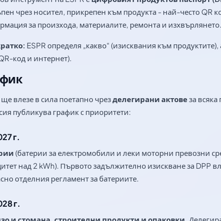
пен чрез носител, прикрепен към продукта - най-често QR к
рмация за произхода, материалите, ремонта и изхвърлянето
ратко:
ESPR определя „какво“ (изисквания към продуктите), 
QR-код и интернет).
афик
ще влезе в сила поетапно чрез
делегирани актове
за всяка
сия публикува график с приоритети:
27 г.
рии
(батерии за електромобили и леки моторни превозни ср
итет над 2 kWh). Първото задължително изискване за DPP вли
сно отделния регламент за батериите.
028 г.
зо и стомана, строителни продукти и опаковки.
Делегира