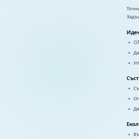
Точни
Задъл
Иден
GT
Да
Уп
Съст
Съ
Оп
Дя
Екол
Въ