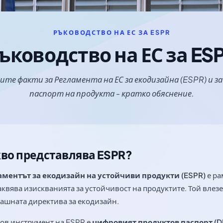
РЪКОВОДСТВО НА ЕС ЗА ESPR
ъководство на ЕС за ES
те факти за Регламента на ЕС за екодизайна (ESPR) и з
паспорт на продукта - кратко обяснение.
во представлява ESPR?
аментът за екодизайн на устойчиви продукти (ESPR)
е ра
квява изискванията за устойчивост на продуктите. Той влезе
ашната директива за екодизайн.
ов инструмент на ESPR е
цифровият продуктов паспорт (D