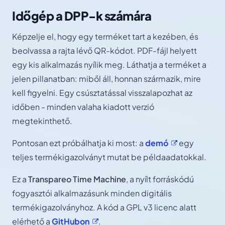
Időgép a DPP-k számára
Képzelje el, hogy egy terméket tart a kezében, és
beolvassa a rajta lévő QR-kódot. PDF-fájl helyett
egy kis alkalmazás nyílik meg. Láthatja a terméket a
jelen pillanatban: miből áll, honnan származik, mire
kell figyelni. Egy csúsztatással visszalapozhat az
időben - minden valaha kiadott verzió
megtekinthető.
Pontosan ezt próbálhatja ki most: a
demó
egy
teljes termékigazolványt mutat be példaadatokkal.
Ez a
Transpareo Time Machine
, a nyílt forráskódú
fogyasztói alkalmazásunk minden digitális
termékigazolványhoz. A kód a GPL v3 licenc alatt
elérhető a
GitHubon
.