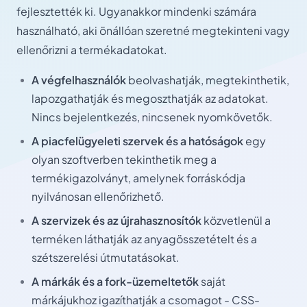
fejlesztették ki. Ugyanakkor mindenki számára
használható, aki önállóan szeretné megtekinteni vagy
ellenőrizni a termékadatokat.
A végfelhasználók
beolvashatják, megtekinthetik,
lapozgathatják és megoszthatják az adatokat.
Nincs bejelentkezés, nincsenek nyomkövetők.
A piacfelügyeleti szervek és a hatóságok
egy
olyan szoftverben tekinthetik meg a
termékigazolványt, amelynek forráskódja
nyilvánosan ellenőrizhető.
A szervizek és az újrahasznosítók
közvetlenül a
terméken láthatják az anyagösszetételt és a
szétszerelési útmutatásokat.
A márkák és a fork-üzemeltetők
saját
márkájukhoz igazíthatják a csomagot - CSS-