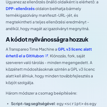
Ugyanez az ellenőrzés önálló oldalként is elérhető: a
DPP-ellenőrzés
oldalon beírhatja bármely
termékigazolvány manifeszt-URL-jét, és
megtekintheti a teljes ellenőrzési eredményt -
anélkül, hogy magát az igazolványt megnyitná.
A kódot nyilvánosságra hozzuk
A Transpareo Time Machine a
GPL v3 licenc alatt
érhető el a
GitHubon
. Klónozás, fork, saját
szerveren való tárolás - minden megengedett. A
közzétett módosításoknak szintén a GPL v3 licenc
alatt kell állniuk, hogy minden továbbfejlesztés a
közjót szolgálja.
Három módszer a csomag beépítésére:
Script-tag segítségével
: egy
és egy
<script>