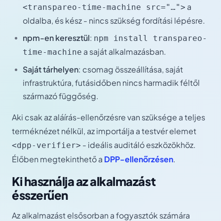
a
<transpareo-time-machine src="…">
oldalba, és kész - nincs szükség fordítási lépésre.
npm-en keresztül
:
npm install transpareo-
a saját alkalmazásban.
time-machine
Saját tárhelyen
: csomag összeállítása, saját
infrastruktúra, futásidőben nincs harmadik féltől
származó függőség.
Aki csak az aláírás-ellenőrzésre van szüksége a teljes
terméknézet nélkül, az importálja a testvér elemet
- ideális auditáló eszközökhöz.
<dpp-verifier>
Élőben megtekinthető a
DPP-ellenőrzésen
.
Ki használja az alkalmazást
ésszerűen
Az alkalmazást elsősorban a fogyasztók számára