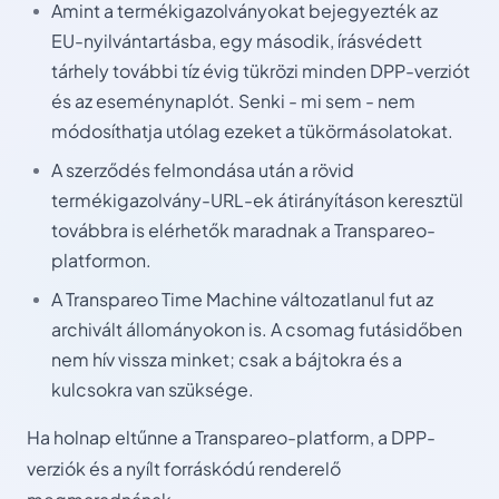
Amint a termékigazolványokat bejegyezték az
EU-nyilvántartásba, egy második, írásvédett
tárhely további tíz évig tükrözi minden DPP-verziót
és az eseménynaplót. Senki - mi sem - nem
módosíthatja utólag ezeket a tükörmásolatokat.
A szerződés felmondása után a rövid
termékigazolvány-URL-ek átirányításon keresztül
továbbra is elérhetők maradnak a Transpareo-
platformon.
A Transpareo Time Machine változatlanul fut az
archivált állományokon is. A csomag futásidőben
nem hív vissza minket; csak a bájtokra és a
kulcsokra van szüksége.
Ha holnap eltűnne a Transpareo-platform, a DPP-
verziók és a nyílt forráskódú renderelő