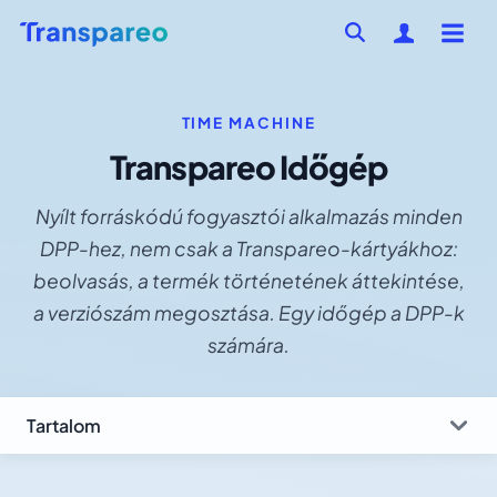
TIME MACHINE
Transpareo Időgép
Nyílt forráskódú fogyasztói alkalmazás minden
DPP-hez, nem csak a Transpareo-kártyákhoz:
beolvasás, a termék történetének áttekintése,
a verziószám megosztása. Egy időgép a DPP-k
számára.
Tartalom