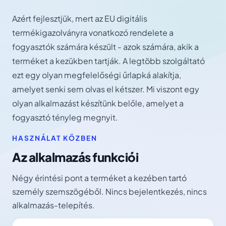
Azért fejlesztjük, mert az EU digitális
termékigazolványra vonatkozó rendelete a
fogyasztók számára készült - azok számára, akik a
terméket a kezükben tartják. A legtöbb szolgáltató
ezt egy olyan megfelelőségi űrlapká alakítja,
amelyet senki sem olvas el kétszer. Mi viszont egy
olyan alkalmazást készítünk belőle, amelyet a
fogyasztó tényleg megnyit.
HASZNÁLAT KÖZBEN
Az alkalmazás funkciói
Négy érintési pont a terméket a kezében tartó
személy szemszögéből. Nincs bejelentkezés, nincs
alkalmazás-telepítés.