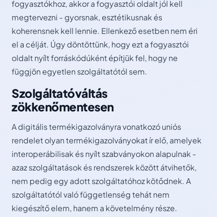
fogyasztókhoz, akkor a fogyasztói oldalt jól kell
megtervezni - gyorsnak, esztétikusnak és
koherensnek kell lennie. Ellenkező esetben nem éri
el a célját. Úgy döntöttünk, hogy ezt a fogyasztói
oldalt nyílt forráskódúként építjük fel, hogy ne
függjön egyetlen szolgáltatótól sem.
Szolgáltatóváltás
zökkenőmentesen
A digitális termékigazolványra vonatkozó uniós
rendelet olyan termékigazolványokat ír elő, amelyek
interoperábilisak és nyílt szabványokon alapulnak -
azaz szolgáltatások és rendszerek között átvihetők,
nem pedig egy adott szolgáltatóhoz kötődnek. A
szolgáltatótól való függetlenség tehát nem
kiegészítő elem, hanem a követelmény része.