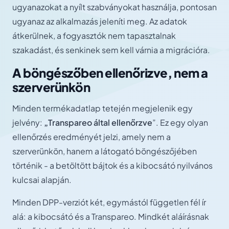
ugyanazokat a nyílt szabványokat használja, pontosan
ugyanaz az alkalmazás jeleníti meg. Az adatok
átkerülnek, a fogyasztók nem tapasztalnak
szakadást, és senkinek sem kell várnia a migrációra.
A böngészőben ellenőrizve, nem a
szerverünkön
Minden termékadatlap tetején megjelenik egy
jelvény:
„Transpareo által ellenőrzve
”. Ez egy olyan
ellenőrzés eredményét jelzi, amely nem a
szerverünkön, hanem a látogató böngészőjében
történik - a betöltött bájtok és a kibocsátó nyilvános
kulcsai alapján.
Minden DPP-verziót két, egymástól független fél ír
alá: a kibocsátó és a Transpareo. Mindkét aláírásnak