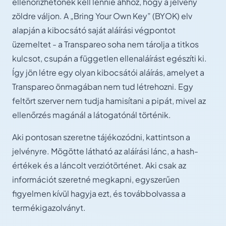
ellenőrizhetőnek kell lennie ahhoz, hogy a jelvény
zöldre váljon. A „Bring Your Own Key” (BYOK) elv
alapján a kibocsátó saját aláírási végpontot
üzemeltet - a Transpareo soha nem tárolja a titkos
kulcsot, csupán a független ellenaláírást egészíti ki.
Így jön létre egy olyan kibocsátói aláírás, amelyet a
Transpareo önmagában nem tud létrehozni. Egy
feltört szerver nem tudja hamisítani a pipát, mivel az
ellenőrzés magánál a látogatónál történik.
Aki pontosan szeretne tájékozódni, kattintson a
jelvényre. Mögötte látható az aláírási lánc, a hash-
értékek és a láncolt verziótörténet. Aki csak az
információt szeretné megkapni, egyszerűen
figyelmen kívül hagyja ezt, és továbbolvassa a
termékigazolványt.