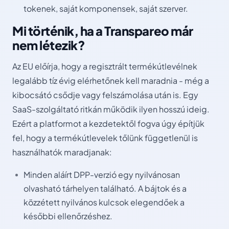
tokenek, saját komponensek, saját szerver.
Mi történik, ha a Transpareo már
nem létezik?
Az EU előírja, hogy a regisztrált termékútlevélnek
legalább tíz évig elérhetőnek kell maradnia - még a
kibocsátó csődje vagy felszámolása után is. Egy
SaaS-szolgáltató ritkán működik ilyen hosszú ideig.
Ezért a platformot a kezdetektől fogva úgy építjük
fel, hogy a termékútlevelek tőlünk függetlenül is
használhatók maradjanak:
Minden aláírt DPP-verzió egy nyilvánosan
olvasható tárhelyen található. A bájtok és a
közzétett nyilvános kulcsok elegendőek a
későbbi ellenőrzéshez.