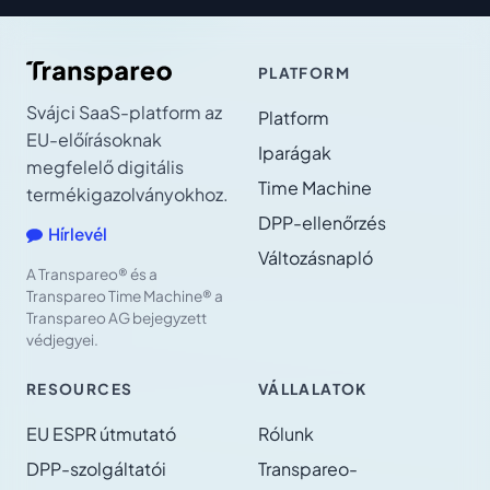
PLATFORM
Svájci SaaS-platform az
Platform
EU-előírásoknak
Iparágak
megfelelő digitális
Time Machine
termékigazolványokhoz.
DPP-ellenőrzés
Hírlevél
Változásnapló
A Transpareo® és a
Transpareo Time Machine® a
Transpareo AG bejegyzett
védjegyei.
RESOURCES
VÁLLALATOK
EU ESPR útmutató
Rólunk
DPP-szolgáltatói
Transpareo-