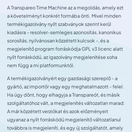
A Transpareo Time Machine az a megoldás, amely ezt
a követelményt konkrét formába önti. Mivel minden
termékigazolvány nyílt szabványok szerint kerül
kiadásra - resolver-semleges azonosítás, kanonikus
sorosítás, nyilvánosan közzétett kulcsok -, és a
megjelenítő program forráskódja GPL v3 licenc alatt
nyílt forráskódú, az igazolvány megjelenítése soha
nem függ a mi platformunktól.
A termékigazolványért egy gazdasági szereplő - a
gyártó, az importőr vagy egy meghatalmazott - felel.
Ha úgy dönt, hogy elhagyja a Transpareót, és másik
szolgáltatóhoz vált, a megjelenítés változatlan marad:
A már közzétett verziókat és azok előzményeit
ugyanaz a nyílt forráskódú megjelenítő változatlanul
továbbra is megjeleníti, és egy új szolgáltatót, amely