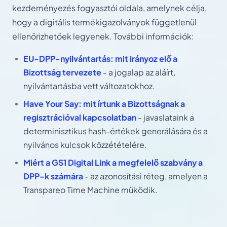
kezdeményezés fogyasztói oldala, amelynek célja,
hogy a digitális termékigazolványok függetlenül
ellenőrizhetőek legyenek. További információk:
EU-DPP-nyilvántartás: mit irányoz elő a
Bizottság tervezete
- a jogalap az aláírt,
nyilvántartásba vett változatokhoz.
Have Your Say: mit írtunk a Bizottságnak a
regisztrációval kapcsolatban
- javaslataink a
determinisztikus hash-értékek generálására és a
nyilvános kulcsok közzétételére.
Miért a GS1 Digital Link a megfelelő szabvány a
DPP-k számára
- az azonosítási réteg, amelyen a
Transpareo Time Machine működik.