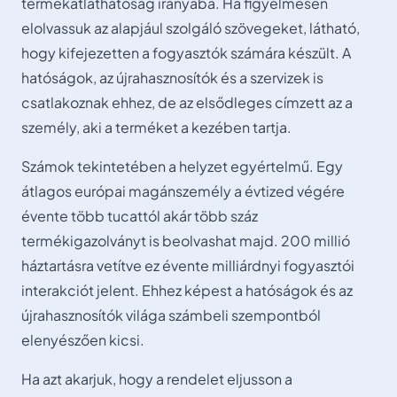
termékátláthatóság irányába. Ha figyelmesen
elolvassuk az alapjául szolgáló szövegeket, látható,
hogy kifejezetten a fogyasztók számára készült. A
hatóságok, az újrahasznosítók és a szervizek is
csatlakoznak ehhez, de az elsődleges címzett az a
személy, aki a terméket a kezében tartja.
Számok tekintetében a helyzet egyértelmű. Egy
átlagos európai magánszemély a évtized végére
évente több tucattól akár több száz
termékigazolványt is beolvashat majd. 200 millió
háztartásra vetítve ez évente milliárdnyi fogyasztói
interakciót jelent. Ehhez képest a hatóságok és az
újrahasznosítók világa számbeli szempontból
elenyészően kicsi.
Ha azt akarjuk, hogy a rendelet eljusson a