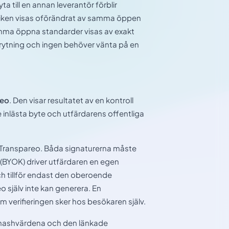
 till en annan leverantör förblir
riken visas oförändrat av samma öppen
mma öppna standarder visas av exakt
ytning och ingen behöver vänta på en
reo
. Den visar resultatet av en kontroll
e inlästa byte och utfärdarens offentliga
h Transpareo. Båda signaturerna måste
 (BYOK) driver utfärdaren en egen
ch tillför endast den oberoende
 själv inte kan generera. En
 verifieringen sker hos besökaren själv.
, hashvärdena och den länkade