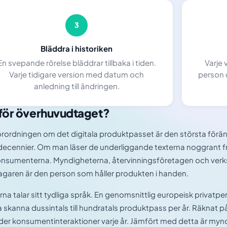
3
Bläddra i historiken
En svepande rörelse bläddrar tillbaka i tiden.
Varje 
Varje tidigare version med datum och
person d
anledning till ändringen.
för överhuvudtaget?
rordningen om det digitala produktpasset är den största för
 decennier. Om man läser de underliggande texterna noggrant fr
onsumenterna. Myndigheterna, återvinningsföretagen och ver
garen är den person som håller produkten i handen.
orna talar sitt tydliga språk. En genomsnittlig europeisk privatp
 skanna dussintals till hundratals produktpass per år. Räknat p
rder konsumentinteraktioner varje år. Jämfört med detta är my