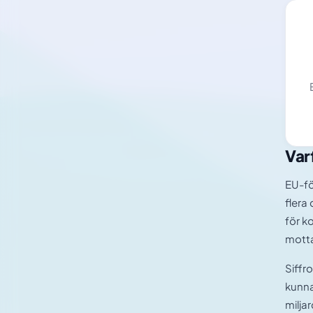
Var
EU-fö
flera
för k
motta
Siffr
kunna
milja