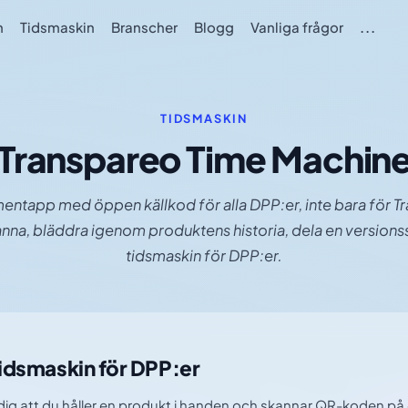
m
Tidsmaskin
Branscher
Blogg
Vanliga frågor
...
TIDSMASKIN
Transpareo Time Machin
entapp med öppen källkod för alla DPP:er, inte bara för T
anna, bläddra igenom produktens historia, dela en versionss
tidsmaskin för DPP:er.
tidsmaskin för DPP:er
dig att du håller en produkt i handen och skannar QR-koden på de