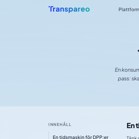
Plattfor
En konsum
pass: sk
En 
INNEHÅLL
En tidsmaskin för DPP:er
Tänk 