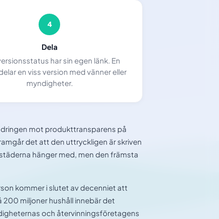
4
Dela
versionsstatus har sin egen länk. En
elar en viss version med vänner eller
myndigheter.
ändringen mot produkttransparens på
amgår det att den uttryckligen är skriven
kstäderna hänger med, men den främsta
erson kommer i slutet av decenniet att
å 200 miljoner hushåll innebär det
ndigheternas och återvinningsföretagens