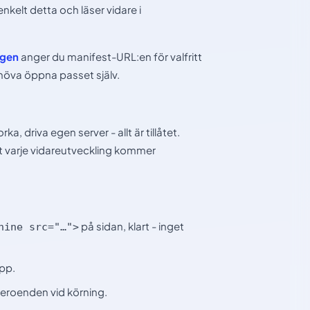
nkelt detta och läser vidare i
ngen
anger du manifest-URL:en för valfritt
ehöva öppna passet själv.
orka, driva egen server - allt är tillåtet.
tt varje vidareutveckling kommer
på sidan, klart - inget
hine src="…">
app.
beroenden vid körning.