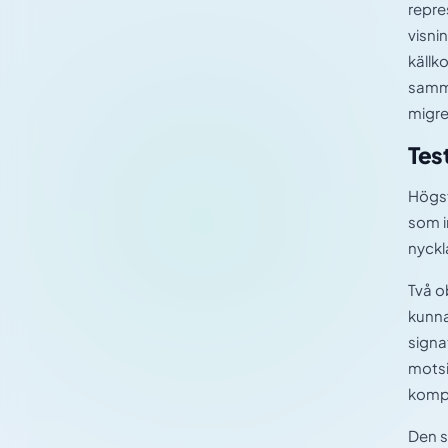
repre
visni
källk
samma
migre
Tes
Högst
som i
nyckl
Två o
kunna
signa
motsi
kompr
Den s