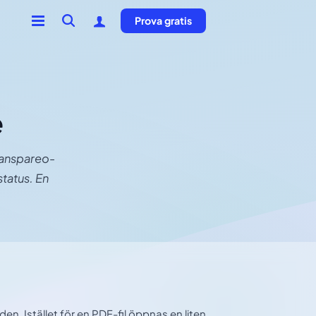
Prova gratis
e
ranspareo-
tatus. En
n. Istället för en PDF-fil öppnas en liten