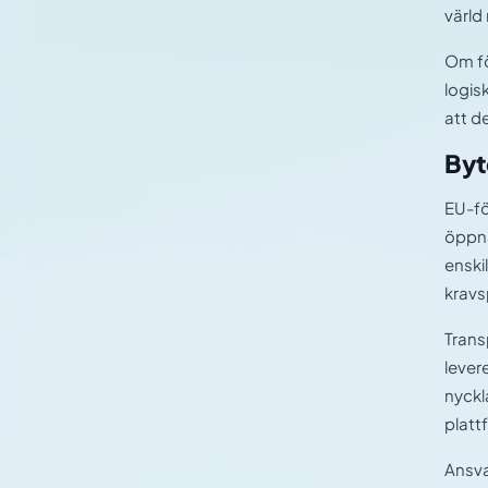
värld
Om fö
logis
att d
Byt
EU-fö
öppna
enski
kravs
Trans
lever
nyckl
platt
Ansva