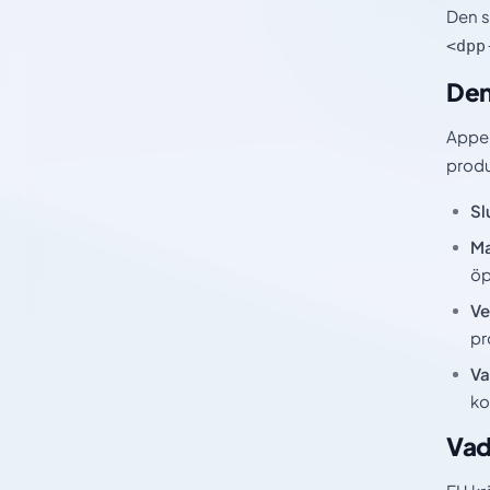
Den s
<dpp
Den
Appen
produ
Sl
Ma
öp
Ve
pr
Va
ko
Vad