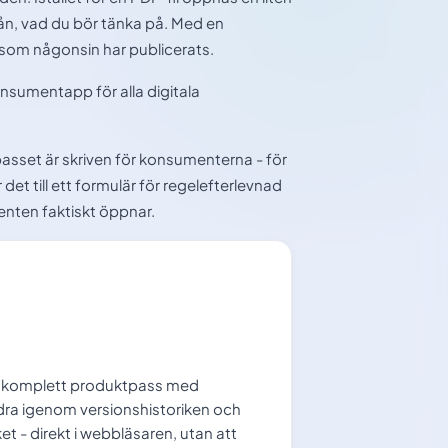
rån, vad du bör tänka på. Med en
n som någonsin har publicerats.
nsumentapp för alla digitala
asset är skriven för konsumenterna - för
et till ett formulär för regelefterlevnad
enten faktiskt öppnar.
t komplett produktpass med
ra igenom versionshistoriken och
t - direkt i webbläsaren, utan att