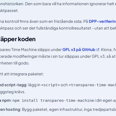
onshistoriken. Den som bara vill ha informationen ignorerar helt e
ktpasset.
 kontroll finns även som en fristående sida: På
DPP-verifieri
ktpass och ser det fullständiga kontrollresultatet - utan att b
släpper koden
pareo Time Machine släpps under
GPL v3 på
GitHub
. Klona, f
cerade modifieringar måste i sin tur släppas under GPL v3, så a
nheten till godo.
ätt att integrera paketet:
d script-tagg
: lägg in
och
<script>
<transpareo-time-mac
ggsteg krävs.
a npm
:
i din egen 
npm install transpareo-time-machine
en hosting
: Bygg paketet, egen infrastruktur, inga tredjeparts