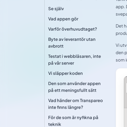
app. 
Se själv
svepa
Vad appen gör
Det h
Varför överhuvudtaget?
produ
Byte av leverantör utan
Vi ut
avbrott
den p
Testat i webbläsaren, inte
som i
på vår server
Vi släpper koden
Den som använder appen
på ett meningsfullt sätt
Vad händer om Transpareo
inte finns längre?
För de som är nyfikna på
teknik