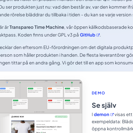
Du ser produkten just nu: vad den består av, var den kommer if
nde rörelse bläddrar du tillbaka i tiden - du kan se varje versio
är är
Transpareo Time Machine
, vår öppen källkodsbaserade ko
ktpass. Koden finns under GPL v3 på
GitHub
.
vecklar den eftersom EU-förordningen om det digitala produktp
erson som håller produkten i handen. De flesta leverantörer gör d
ngen tittar på en andra gång. Vi gör det till en app som konsum
DEMO
Se själv
I
demon
visas et
exempeldata: Blädd
öppna kontrollmärke