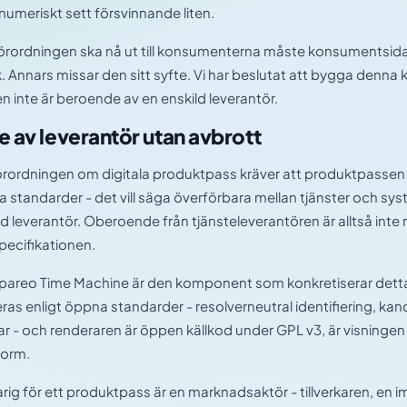
 numeriskt sett försvinnande liten.
rordningen ska nå ut till konsumenterna måste konsumentsida
k. Annars missar den sitt syfte. Vi har beslutat att bygga den
en inte är beroende av en enskild leverantör.
e av leverantör utan avbrott
rordningen om digitala produktpass kräver att produktpassen
 standarder - det vill säga överförbara mellan tjänster och system
ld leverantör. Oberoende från tjänsteleverantören är alltså inte n
pecifikationen.
pareo Time Machine är den komponent som konkretiserar detta
eras enligt öppna standarder - resolverneutral identifiering, kano
ar - och renderaren är öppen källkod under GPL v3, är visningen
form.
rig för ett produktpass är en marknadsaktör - tillverkaren, en i