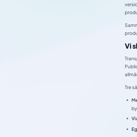
versi
produ
Samma
produ
Vi 
Trans
Publi
allmä
Tre s
Me
by
Vi
Eg