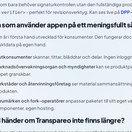
om bara behöver signaturkontrollen utan den fullständiga pro
- perfekt för revisionsverktyg. Kan ses live på
DPP-
-verifier>
 som använder appen på ett meningsfullt s
 är i första hand utvecklad för konsumenter. Den fungerar dock fö
ktdata på egen hand.
utkonsumenter
skannar, tittar, bläddrar och delar. Ingen inlogg
rknadsövervakningsorgan och myndigheter
kan se produktpas
pet granskbar.
rkstäder och återvinningsföretag
ser material sammansättning
odukten.
rumärken och fork-operatörer
anpassar paketet till sitt eget
mponenter, egen hosting.
 händer om Transpareo inte finns längre?