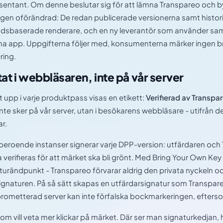
sentant. Om denne beslutar sig för att lämna Transpareo och byta
ngen oförändrad: De redan publicerade versionerna samt histo
odsbaserade renderare, och en ny leverantör som använder sa
 app. Uppgifterna följer med, konsumenterna märker ingen br
ring.
tat i webbläsaren, inte på vår server
 upp i varje produktpass visas en etikett:
Verifierad av Transpa
nte sker på vår server, utan i besökarens webbläsare - utifrån d
ar.
beroende instanser signerar varje DPP-version: utfärdaren oc
 verifieras för att märket ska bli grönt. Med Bring Your Own Key
turändpunkt - Transpareo förvarar aldrig den privata nyckeln o
gnaturen. På så sätt skapas en utfärdarsignatur som Transpareo
ometterad server kan inte förfalska bockmarkeringen, eftersom
om vill veta mer klickar på märket. Där ser man signaturkedjan