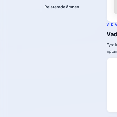
Relaterade ämnen
VID 
Vad
Fyra 
appin